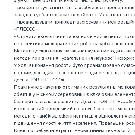
функції меліорації як екологічного інструменту;
- розкрити сучасний стан та особливості проведенн
заходів в урбанізованих водоймах в Україні та за к
- проаналізувати приклади застосування меліорацій
«ПЛЕССО»;
- Оцінити екологічний та економічний аспекти, прак
перспективи меліоративних робіт на урбанізованих
Методи дослідження: загальнонаукові методи аналізу
методи порівняння і узагальнення наукової інформац
У ході виконання роботи було проаналізовано сучас
водойм, досліджено основні методи меліорації, оці
досвід ТОВ «ПЛЕССО».
Практичне значення отриманих результатів: меліор
об’єктів у міському середовищі є ключовим елемент
безпеки та сталого розвитку. Досвід ТОВ «ПЛЕССО» 
комплексний підхід, який поєднує біологічні, механічн
методи, є найбільш ефективним для відновлення еко
підвищення якості життя населення. Подальший розв
Києві потребує інтеграції інноваційних технологій,