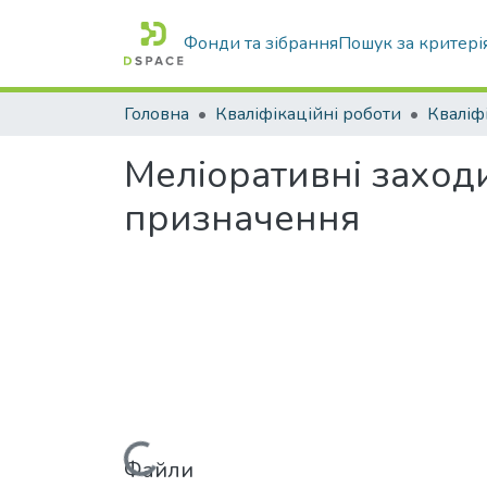
Фонди та зібрання
Пошук за критері
Головна
Кваліфікаційні роботи
Меліоративні заход
призначення
Вантажиться...
Файли