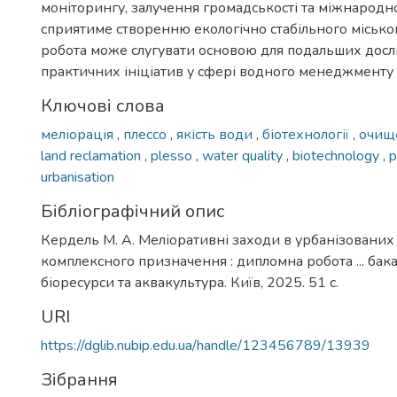
моніторингу, залучення громадськості та міжнародно
сприятиме створенню екологічно стабільного міськ
робота може слугувати основою для подальших досл
практичних ініціатив у сфері водного менеджменту т
Ключові слова
меліорація
,
плессо
,
якість води
,
біотехнології
,
очищ
land reclamation
,
plesso
,
water quality
,
biotechnology
,
p
urbanisation
Бібліографічний опис
Кердель М. А. Меліоративні заходи в урбанізовани
комплексного призначення : дипломна робота ... бака
біоресурси та аквакультура. Київ, 2025. 51 с.
URI
https://dglib.nubip.edu.ua/handle/123456789/13939
Зібрання