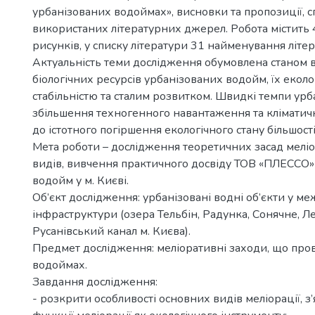
урбанізованих водоймах», висновки та пропозиції, с
використаних літературних джерел. Робота містить 
рисунків, у списку літератури 31 найменування літе
Актуальність теми дослідження обумовлена станом 
біологічних ресурсів урбанізованих водойм, їх екол
стабільністю та сталим розвитком. Швидкі темпи урба
збільшення техногенного навантаження та кліматич
до істотного погіршення екологічного стану більшост
Мета роботи – дослідження теоретичних засад меліора
видів, вивчення практичного досвіду ТОВ «ПЛЕССО
водойм у м. Києві.
Об’єкт дослідження: урбанізовані водні об’єкти у ме
інфраструктури (озера Тельбін, Радунка, Сонячне, Л
Русанівський канал м. Києва).
Предмет дослідження: меліоративні заходи, що про
водоймах.
Завдання дослідження:
- розкрити особливості основних видів меліорації, з’я