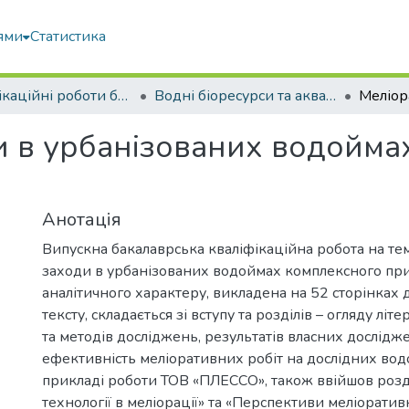
ями
Статистика
Кваліфікаційні роботи бакалаврів
Водні біоресурси та аквакультура
и в урбанізованих водойма
Анотація
Випускна бакалаврська кваліфікаційна робота на те
заходи в урбанізованих водоймах комплексного пр
аналітичного характеру, викладена на 52 сторінках
тексту, складається зі вступу та розділів – огляду літе
та методів досліджень, результатів власних дослідж
ефективність меліоративних робіт на дослідних водо
прикладі роботи ТОВ «ПЛЕССО», також ввійшов розд
технології в меліорації» та «Перспективи меліоратив