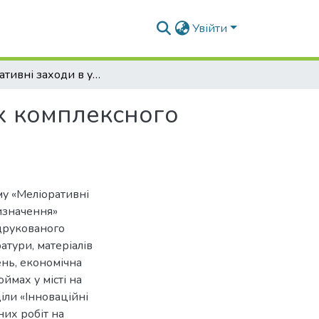
Увійти
Меліоративні заходи в урбанізованих водоймах комплексного призначення
х комплексного
му «Меліоративні
изначення»
 друкованого
ратури, матеріалів
ень, економічна
ймах у місті на
іли «Інноваційні
них робіт на