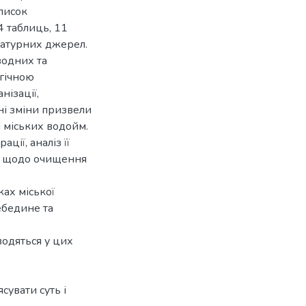
писок
4 таблиць, 11
ратурних джерел.
водних та
огічною
нізації,
ні зміни призвели
і міських водойм.
ції, аналіз її
» щодо очищення
жах міської
ебедине та
водяться у цих
сувати суть і