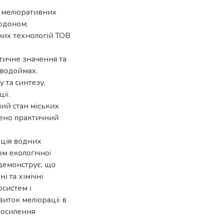
я меліоративних
ордоном;
них технологій ТОВ
тичне значення та
 водоймах.
 та синтезу,
ії.
ний стан міських
нено практичний
ація водних
ом екологічної
демонструє, що
і та хімічні
систем і
иток меліорації в
 посилення