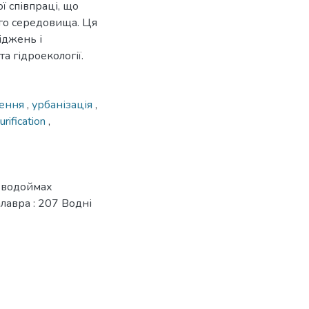
ї співпраці, що
ого середовища. Ця
іджень і
а гідроекології.
ення
,
урбанізація
,
urification
,
х водоймах
лавра : 207 Водні