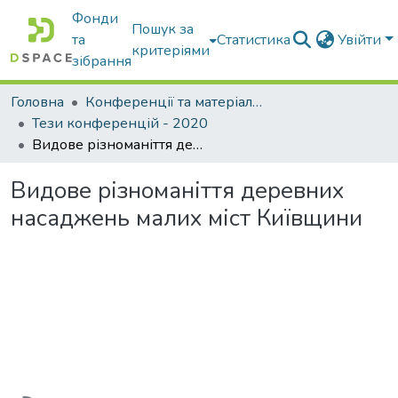
Фонди
Пошук за
та
Статистика
Увійти
критеріями
зібрання
Головна
Конференції та матеріали конференцій
Тези конференцій - 2020
Видове різноманіття деревних насаджень малих міст Київщини
Видове різноманіття деревних
насаджень малих міст Київщини
Вантажиться...