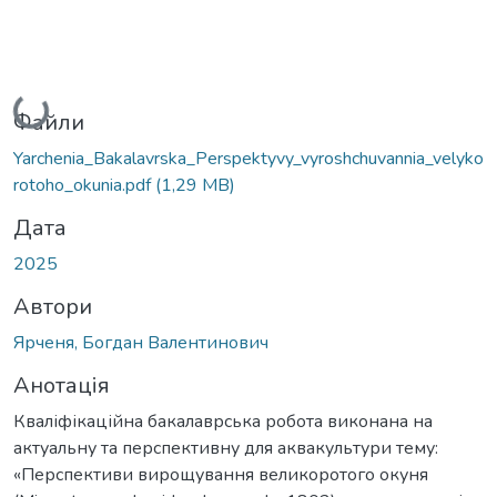
Вантажиться...
Файли
Yarchenia_Bakalavrska_Perspektyvy_vyroshchuvannia_velyko
rotoho_okunia.pdf
(1,29 MB)
Дата
2025
Автори
Ярченя, Богдан Валентинович
Анотація
Кваліфікаційна бакалаврська робота виконана на
актуальну та перспективну для аквакультури тему:
«Перспективи вирощування великоротого окуня