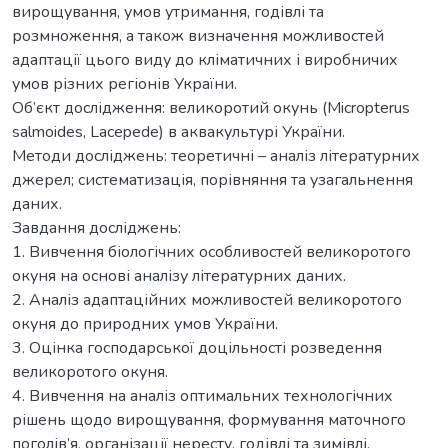
вирощування, умов утримання, годівлі та
розмноження, а також визначення можливостей
адаптації цього виду до кліматичних і виробничих
умов різних регіонів України.
Об’єкт дослідження: великоротий окунь (Micropterus
salmoides, Lacеpеde) в аквакультурі України.
Методи досліджень: теоретичні – аналіз літературних
джерел; систематизація, порівняння та узагальнення
даних.
Завдання досліджень:
1. Вивчення біологічних особливостей великоротого
окуня на основі аналізу літературних даних.
2. Аналіз адаптаційних можливостей великоротого
окуня до природних умов України.
3. Оцінка господарської доцільності розведення
великоротого окуня.
4. Вивчення на аналіз оптимальних технологічних
рішень щодо вирощування, формування маточного
поголів’я, організації нересту, годівлі та зимівлі.