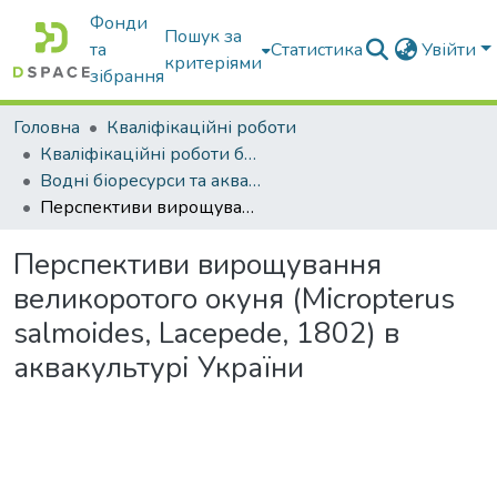
Фонди
Пошук за
та
Статистика
Увійти
критеріями
зібрання
Головна
Кваліфікаційні роботи
Кваліфікаційні роботи бакалаврів
Водні біоресурси та аквакультура
Перспективи вирощування великоротого окуня (Micropterus salmoides, Lacеpеde, 1802) в аквакультурі України
Перспективи вирощування
великоротого окуня (Micropterus
salmoides, Lacеpеde, 1802) в
аквакультурі України