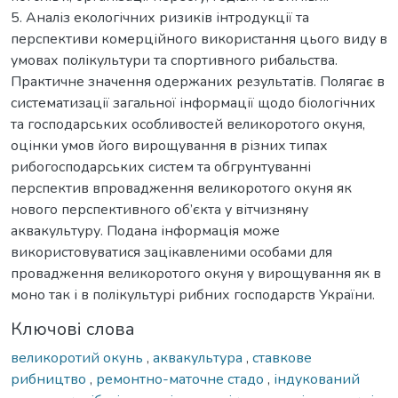
5. Аналіз екологічних ризиків інтродукції та
перспективи комерційного використання цього виду в
умовах полікультури та спортивного рибальства.
Практичне значення одержаних результатів. Полягає в
систематизації загальної інформації щодо біологічних
та господарських особливостей великоротого окуня,
оцінки умов його вирощування в різних типах
рибогосподарських систем та обгрунтуванні
перспектив впровадження великоротого окуня як
нового перспективного об’єкта у вітчизняну
аквакультуру. Подана інформація може
використовуватися зацікавленими особами для
провадження великоротого окуня у вирощування як в
моно так і в полікультурі рибних господарств України.
Ключові слова
великоротий окунь
,
аквакультура
,
ставкове
рибництво
,
ремонтно-маточне стадо
,
індукований