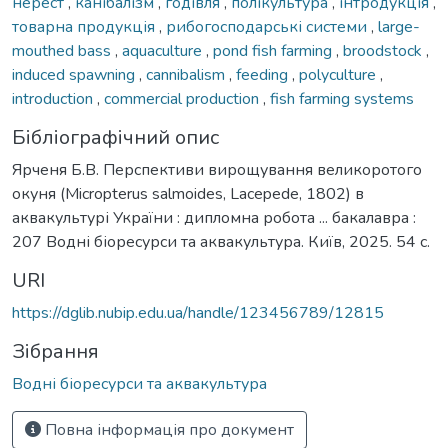
нерест
,
канібалізм
,
годівля
,
полікультура
,
інтродукція
,
товарна продукція
,
рибогосподарські системи
,
large-
mouthed bass
,
aquaculture
,
pond fish farming
,
broodstock
,
induced spawning
,
cannibalism
,
feeding
,
polyculture
,
introduction
,
commercial production
,
fish farming systems
Бібліографічний опис
Ярченя Б.В. Перспективи вирощування великоротого
окуня (Micropterus salmoides, Lacеpеde, 1802) в
аквакультурі України : дипломна робота ... бакалавра :
207 Водні біоресурси та аквакультура. Київ, 2025. 54 с.
URI
https://dglib.nubip.edu.ua/handle/123456789/12815
Зібрання
Водні біоресурси та аквакультура
Повна інформація про документ