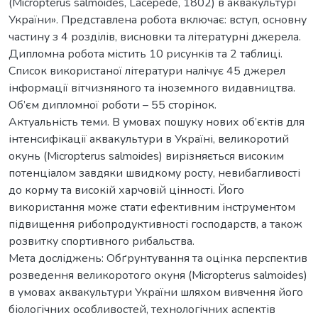
(Micropterus salmoides, Lacеpеde, 1802) в аквакультурі
України». Представлена робота включає: вступ, основну
частину з 4 розділів, висновки та літературні джерела.
Дипломна робота містить 10 рисунків та 2 таблиці.
Список використаної літератури налічує 45 джерел
інформації вітчизняного та іноземного видавництва.
Об’єм дипломної роботи – 55 сторінок.
Актуальність теми. В умовах пошуку нових об’єктів для
інтенсифікації аквакультури в Україні, великоротий
окунь (Micropterus salmoides) вирізняється високим
потенціалом завдяки швидкому росту, невибагливості
до корму та високій харчовій цінності. Його
використання може стати ефективним інструментом
підвищення рибопродуктивності господарств, а також
розвитку спортивного рибальства.
Мета досліджень: Обґрунтування та оцінка перспектив
розведення великоротого окуня (Micropterus salmoides)
в умовах аквакультури України шляхом вивчення його
біологічних особливостей, технологічних аспектів