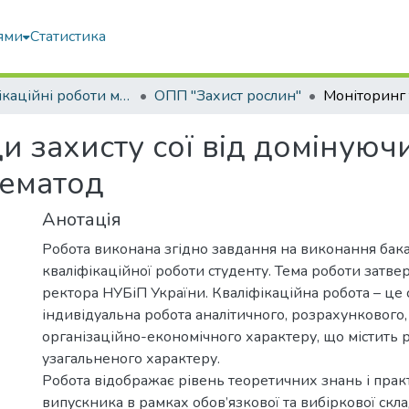
ями
Статистика
Кваліфікаційні роботи магістрів
ОПП "Захист рослин"
и захисту сої від домінуюч
нематод
Анотація
Робота виконана згідно завдання на виконання бак
кваліфікаційної роботи студенту. Тема роботи затв
ректора НУБіП України. Кваліфікаційна робота – це 
індивідуальна робота аналітичного, розрахункового,
організаційно-економічного характеру, що містить 
узагальненого характеру.
Робота відображає рівень теоретичних знань і пра
випускника в рамках обов’язкової та вибіркової скл