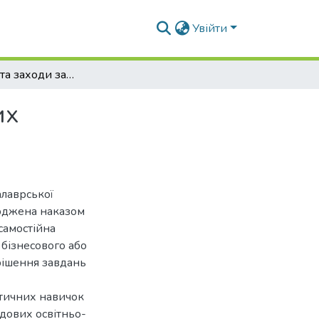
Увійти
Моніторинг та заходи захисту сої від домінуючих фітопаразитичних нематод
их
алаврської
ерджена наказом
самостійна
 бізнесового або
рішення завдань
ктичних навичок
адових освітньо-