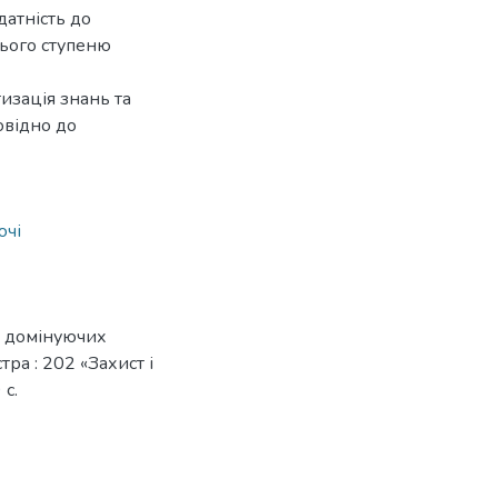
датність до
нього ступеню
изація знань та
овідно до
ючі
д домінуючих
тра : 202 «Захист і
 с.