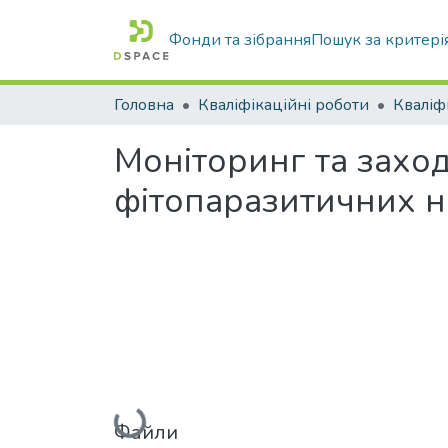
Фонди та зібрання
Пошук за критері
Головна
Кваліфікаційні роботи
Моніторинг та заход
фітопаразитичних 
Вантажиться...
Файли