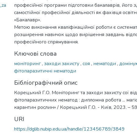
_za
професійної програми підготовки бакалаврів, його з
самостійної професійної діяльності як фахівця освіт
«Бакалавр».
Метою виконання кваліфікаційної роботи є системат
розширення навичок щодо вирішення завдань відп
професійного спрямування.
Ключові слова
моніторинг
,
заходи захисту
,
соя
,
нематоди
,
доміну
фітопаразитичні нематоди
Бібліографічний опис
Корецький Г.О. Моніторинг та заходи захисту сої ві
фітопаразитичних нематод : дипломна робота ... магіс
карантин рослин» / Корецький Г.О. - Київ, 2023. – 59
URI
https://dglib.nubip.edu.ua/handle/123456789/3849