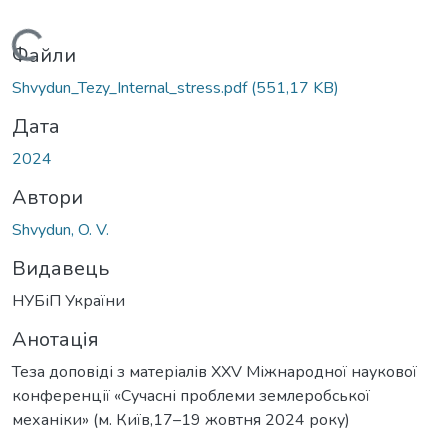
Вантажиться...
Файли
Shvydun_Tezy_Internal_stress.pdf
(551,17 KB)
Дата
2024
Автори
Shvydun, O. V.
Видавець
НУБіП України
Анотація
Теза доповіді з матеріалів XХV Міжнародної наукової
конференції «Сучасні проблеми землеробської
механіки» (м. Київ,17–19 жовтня 2024 року)