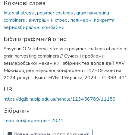
Ключові слова
Internal stress
,
polymer coatings
,
grain harvesting
combiners
,
внутрішній стрес
,
полімерні покриття
,
зернозбиральні комбайни
Бібліографічний опис
Shvydun O. V. Internal stress in polymer coatings of parts of
grain harvesting combiners // Сучасні проблеми
землеробської механіки : збірник тез доповідей XХV
Міжнародної наукової конференції (17–19 жовтня
2024 року). - Київ : НУБіП України, 2024. – С. 398-401.
URI
https://dglib.nubip.edu.ua/handle/123456789/11189
Зібрання
Тези конференцій - 2024
Повна інформація про документ