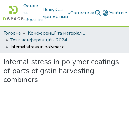
Фонди
Пошук за
та
Статистика
Увійти
критеріями
зібрання
Головна
Конференції та матеріали конференцій
Тези конференцій - 2024
Internal stress in polymer coatings of parts of grain harvesting combiners
Internal stress in polymer coatings
of parts of grain harvesting
combiners