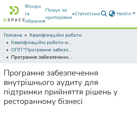
Фонди
Пошук за
та
Статистика
Увійти
критеріями
зібрання
Головна
Кваліфікаційні роботи
Кваліфікаційні роботи магістрів
ОПП "Програмне забезпечення інформаційних систем"
Програмне забезпечення внутрішнього аудиту для підтримки прийняття рішень у ресторанному бізнесі
Програмне забезпечення
внутрішнього аудиту для
підтримки прийняття рішень у
ресторанному бізнесі