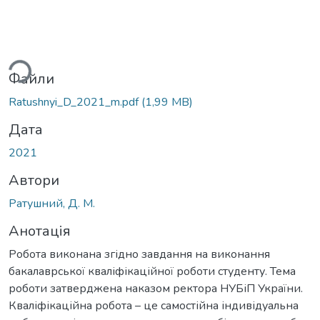
ься...
Файли
Ratushnyi_D_2021_m.pdf
(1,99 MB)
Дата
2021
Автори
Ратушний, Д. М.
Анотація
Робота виконана згідно завдання на виконання
бакалаврської кваліфікаційної роботи студенту. Тема
роботи затверджена наказом ректора НУБіП України.
Кваліфікаційна робота – це самостійна індивідуальна