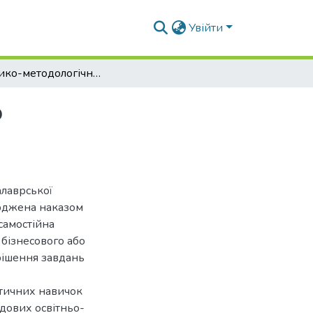
Увійти
Теоретико-методологічні засади рекреаційного землекористування урбанізованих територій
о
алаврської
ерджена наказом
самостійна
 бізнесового або
рішення завдань
ктичних навичок
адових освітньо-