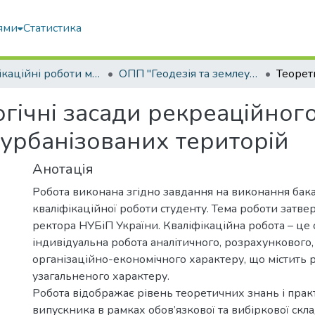
ями
Статистика
Кваліфікаційні роботи магістрів
ОПП "Геодезія та землеустрій"
гічні засади рекреаційног
урбанізованих територій
Анотація
Робота виконана згідно завдання на виконання бак
кваліфікаційної роботи студенту. Тема роботи затв
ректора НУБіП України. Кваліфікаційна робота – це 
індивідуальна робота аналітичного, розрахункового,
організаційно-економічного характеру, що містить 
узагальненого характеру.
Робота відображає рівень теоретичних знань і пра
випускника в рамках обов’язкової та вибіркової скл