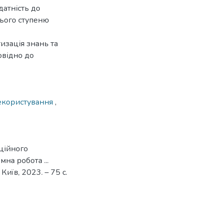
датність до
нього ступеню
изація знань та
овідно до
екористування
,
ційного
на робота ...
 Київ, 2023. – 75 с.