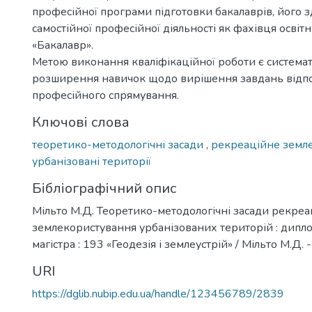
професійної програми підготовки бакалаврів, його з
самостійної професійної діяльності як фахівця освіт
«Бакалавр».
Метою виконання кваліфікаційної роботи є системат
розширення навичок щодо вирішення завдань відп
професійного спрямування.
Ключові слова
теоретико-методологічні засади
,
рекреаційне земл
урбанізовані території
Бібліографічний опис
Мільто М.Д. Теоретико-методологічні засади рекреа
землекористування урбанізованих територій : диплом
магістра : 193 «Геодезія і землеустрій» / Мільто М.Д. -
URI
https://dglib.nubip.edu.ua/handle/123456789/2839