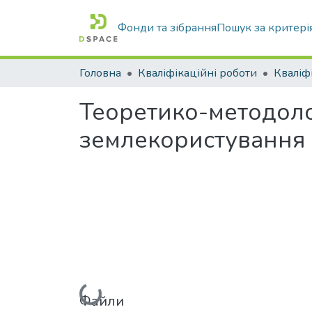
Фонди та зібрання
Пошук за критері
Головна
Кваліфікаційні роботи
Теоретико-методоло
землекористування 
Вантажиться...
Файли