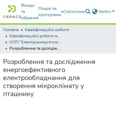
Фонди
Пошук за
та
Статистика
Увійти
критеріями
зібрання
Головна
Кваліфікаційні роботи
Кваліфікаційні роботи магістрів
ОПП "Електроенергетика, електротехніка та електромеханіка"
Розроблення та дослідження енергоефективного електрообладнання для створення мікроклімату у пташнику
Розроблення та дослідження
енергоефективного
електрообладнання для
створення мікроклімату у
пташнику