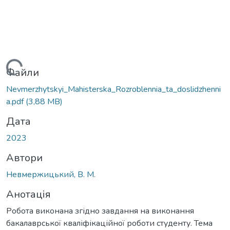
антажиться...
Файли
Nevmerzhytskyi_Mahisterska_Rozroblennia_ta_doslidzhenni
a.pdf
(3,88 MB)
Дата
2023
Автори
Невмержицький, В. М.
Анотація
Робота виконана згідно завдання на виконання
бакалаврської кваліфікаційної роботи студенту. Тема