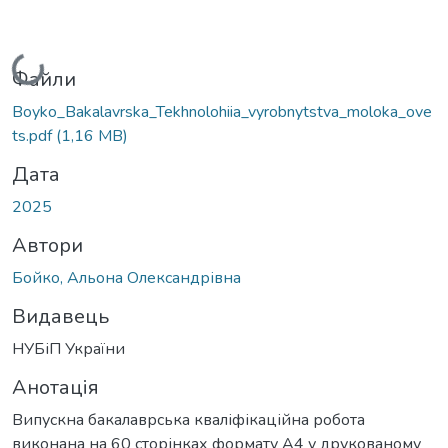
Вантажиться...
Файли
Boyko_Bakalavrska_Tekhnolohiia_vyrobnytstva_moloka_ove
ts.pdf
(1,16 MB)
Дата
2025
Автори
Бойко, Альона Олександрівна
Видавець
НУБіП України
Анотація
Випускна бакалаврська кваліфікаційна робота
виконана на 60 сторінках формату А4 у друкованому