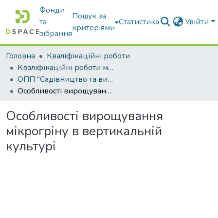
Фонди
Пошук за
та
Статистика
Увійти
критеріями
зібрання
Головна
Кваліфікаційні роботи
Кваліфікаційні роботи магістрів
ОПП "Садівництво та виноградарство"
Особливості вирощування мікрогріну в вертикальній культурі
Особливості вирощування
мікрогріну в вертикальній
культурі