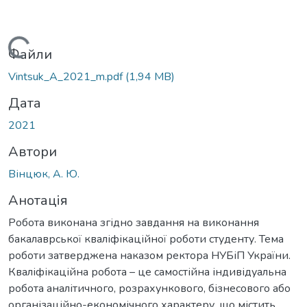
Вантажиться...
Файли
Vintsuk_A_2021_m.pdf
(1,94 MB)
Дата
2021
Автори
Вінцюк, А. Ю.
Анотація
Робота виконана згідно завдання на виконання
бакалаврської кваліфікаційної роботи студенту. Тема
роботи затверджена наказом ректора НУБіП України.
Кваліфікаційна робота – це самостійна індивідуальна
робота аналітичного, розрахункового, бізнесового або
організаційно-економічного характеру, що містить