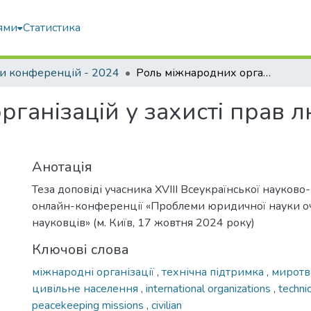
ями
Статистика
и конференцій - 2024
Роль міжнародних організацій у захисті прав людини під час конфліктів
ганізацій у захисті прав л
Анотація
Теза доповіді учасника XVIII Всеукраїнської науково
онлайн-конференції «Проблеми юридичної науки о
науковців» (м. Київ, 17 жовтня 2024 року)
Ключові слова
міжнародні організації
,
технічна підтримка
,
миротво
цивільне населення
,
international organizations
,
techni
peacekeeping missions
,
civilian