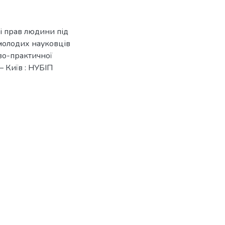
і прав людини під
 молодих науковців
ово-практичної
– Київ : НУБІП