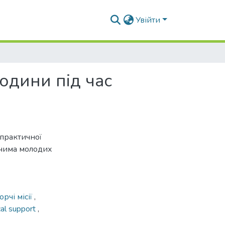
Увійти
юдини під час
-практичної
чима молодих
рчі місії
,
cal support
,