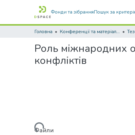
Фонди та зібрання
Пошук за критері
Головна
Конференції та матеріали конференцій
Тез
Роль міжнародних ор
конфліктів
Вантажиться...
Файли