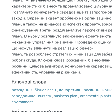
плану. Тут визначено концепцію проекту, його цілі, 
характеристики бізнесу та проаналізовано цільову а
Розглянуто конкурентне середовище та запропонов
заходи. Окремий акцент зроблено на організаційн
плані, а також на фінансових аспектах проекту, зок
фінансування. Третій розділ аналізує перспективи реа
плану. В ньому розглянуто економічну ефективність 
механізми управління ризиками. Проведено оцінку 
що можуть вплинути на реалізацію бізнес-
плану, та розроблено стратегії їх мінімізації для заб
роботи студії. Ключові слова: розсадник, бізнес-план
рослини, цільова аудиторія, конкурентне середовищ
ефективність, управління ризиками.
Ключові слова
розсадник
,
бізнес план
,
декоративні рослини
,
конк
середовище
,
nursery
,
business plan
,
ornamental plant
environment
Бібліографічний опис