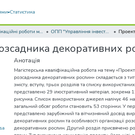
ями
Статистика
Кваліфікаційні роботи магістрів
ОПП "Управління інвестиційною діяльністю та міжнародними проектами"
озсадника декоративних р
Анотація
Магістерська кваліфікаційна робота на тему «Проек
розсадника декоративних рослин» складається з титу
змісту, вступу, трьох розділів та списку використани
представлено 29 ілюстративний матеріал, зокрема 1
рисунка. Список використаних джерел налічує 46 н
загальний обсяг роботи становить 53 сторінки. У пе
представлено зарубіжний та вітчизняний досвід в
декоративних рослин та особливості організації ро
sa
декоративних рослин. Другий розділ присвячено ро