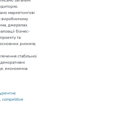
описано загальні
удиторію.
ано маркетингові
о-виробничому
рема, джерелах
лізації бізнес-
проекту та
основних ризиків,
езпечення стабільної
, декоративні
е, економічна
урентне
s
,
competitive