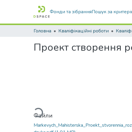
Фонди та зібрання
Пошук за критері
Головна
Кваліфікаційні роботи
Проект створення р
Вантажиться...
Файли
Markevych_Mahisterska_Proekt_stvorennia_roz