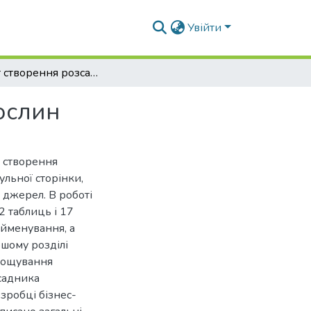
Увійти
Проект створення розсадника декоративних рослин
ослин
т створення
льної сторінки,
х джерел. В роботі
2 таблиць і 17
айменування, а
ршому розділі
ирощування
зсадника
зробці бізнес-