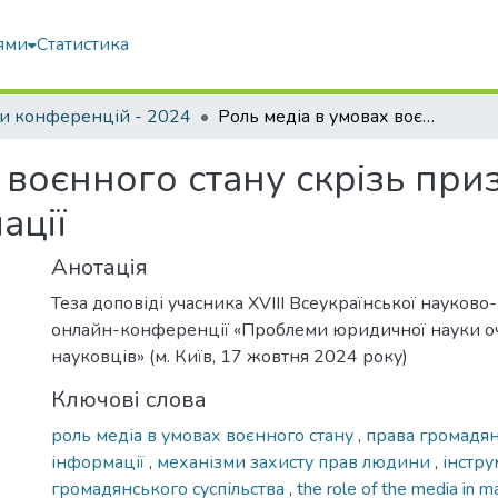
ями
Статистика
и конференцій - 2024
Роль медіа в умовах воєнного стану скрізь призму права громадян на доступ до інформації
 воєнного стану скрізь пр
ації
Анотація
Теза доповіді учасника XVIII Всеукраїнської науково
онлайн-конференції «Проблеми юридичної науки о
науковців» (м. Київ, 17 жовтня 2024 року)
Ключові слова
роль медіа в умовах воєнного стану
,
права громадян
інформації
,
механізми захисту прав людини
,
інстр
громадянського суспільства
,
the role of the media in m