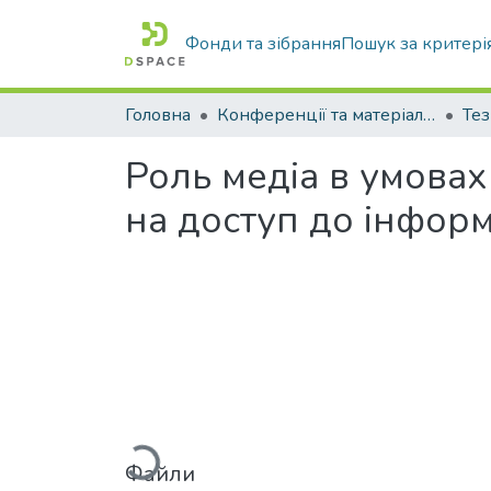
Фонди та зібрання
Пошук за критері
Головна
Конференції та матеріали конференцій
Тез
Роль медіа в умовах
на доступ до інформ
Вантажиться...
Файли