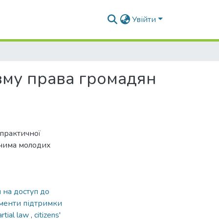
Увійти
изму права громадян
-практичної
чима молодих
 на доступ до
ументи підтримки
artial law
,
citizens'