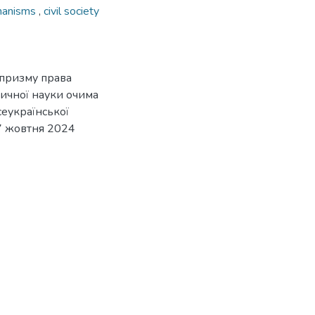
chanisms
,
civil society
 призму права
дичної науки очима
сеукраїнської
17 жовтня 2024