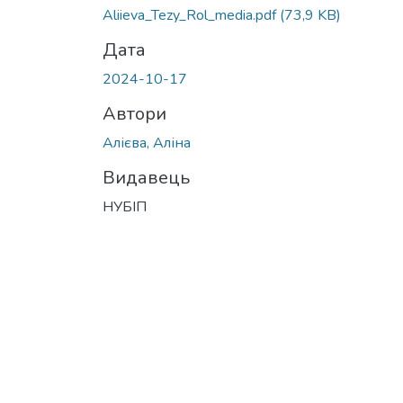
Aliieva_Tezy_Rol_media.pdf
(73,9 KB)
Дата
2024-10-17
Автори
Алієва, Аліна
Видавець
НУБІП