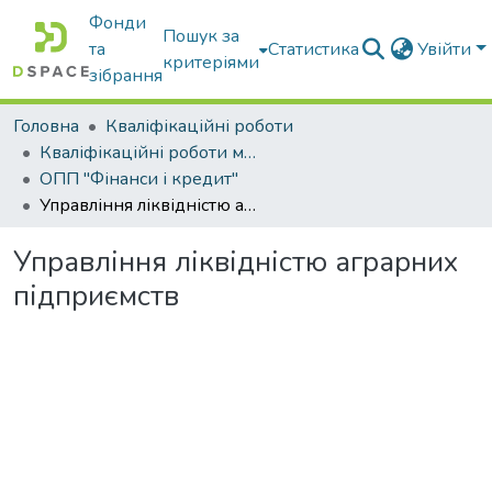
Фонди
Пошук за
та
Статистика
Увійти
критеріями
зібрання
Головна
Кваліфікаційні роботи
Кваліфікаційні роботи магістрів
ОПП "Фінанси і кредит"
Управління ліквідністю аграрних підприємств
Управління ліквідністю аграрних
підприємств
антажиться...