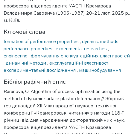
професора, віцепрезидента УАСГН Крамарова
Володимира Савовича (1906-1987) 20-21 лют. 2025 р.,
м. Київ.
Ключові слова
formation of performance properties
,
dynamic methods
,
performance properties
,
experimental researches
,
engineering
,
формування експлуатаційних властивостей
,
динамічні методи
,
експлуатаційні властивості
,
експериментальні дослідження
,
машинобудування
Бібліографічний опис
Baranova, O. Algorithm of process optimization using the
method of dynamic surface plastic deformation // Збірник
тез доповідей XII Міжнародної науково-технічної
конференції «Крамаровські читання» з нагоди 118-ї
річниці від дня народження доктора технічних наук,
професора, віцепрезидента УАСГН Крамарова