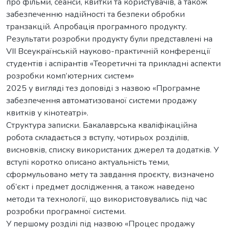
про фільми, сеанси, квитки та користувачів, а також
забезпеченню надійності та безпеки обробки
транзакцій. Апробація програмного продукту.
Результати розробки продукту були представлені на
VII Всеукраїнській науково-практичній конференції
студентів і аспірантів «Теоретичні та прикладні аспекти
розробки комп’ютерних систем»
2025 у вигляді тез доповіді з назвою «Програмне
забезпечення автоматизованої системи продажу
квитків у кінотеатрі».
Структура записки. Бакалаврська кваліфікаційна
робота складається з вступу, чотирьох розділів,
висновків, списку використаних джерел та додатків. У
вступі коротко описано актуальність теми,
сформульовано мету та завдання проєкту, визначено
об’єкт і предмет дослідження, а також наведено
методи та технології, що використовувались під час
розробки програмної системи.
У першому розділі під назвою «Процес продажу