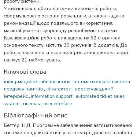
роботу системи.
У висновках підбито підсумки виконаної роботи,
сформульовано основні результати, а також надано
рекомендації щодо подальшого використання,
масштабування і супроводу розробленої системи.
Кваліфікаційна робота викладена на 62 сторінках
основного тексту, містить 39 рисунків, 8 додатків. До
роботи включено список використаних джерел, який
налічує 21 найменувань.
Ключові слова
інформаційне забезпечення
,
автоматизована система
продажу квитків
,
кінотеатри
,
користувацький
інтерфейс
,
information support
,
automated ticket sales
system
,
cinemas
,
user interface
Бібліографічний опис
Беттяр, Н.Д. Програмне забезпечення автоматизованої
системи продажі квитків у кінотеатрі: дипломна робота