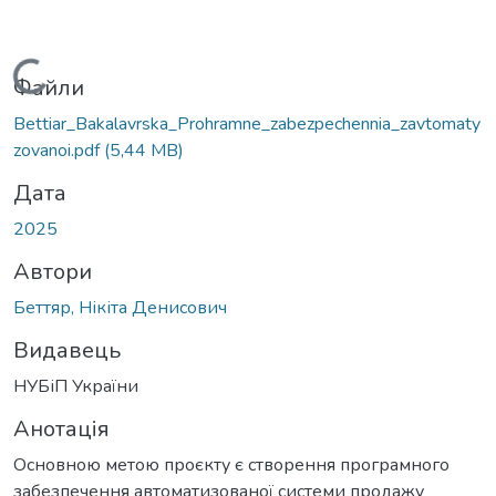
антажиться...
Файли
Bettiar_Bakalavrska_Prohramne_zabezpechennia_zavtomaty
zovanoi.pdf
(5,44 MB)
Дата
2025
Автори
Беттяр, Нікіта Денисович
Видавець
НУБіП України
Анотація
Основною метою проєкту є створення програмного
забезпечення автоматизованої системи продажу