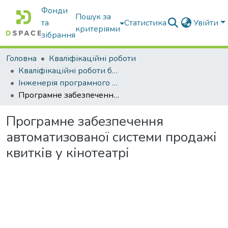
Фонди
Пошук за
та
Статистика
Увійти
критеріями
зібрання
Головна
Кваліфікаційні роботи
Кваліфікаційні роботи бакалаврів
Інженерія програмного забезпечення
Програмне забезпечення автоматизованої системи продажі квитків у кінотеатрі
Програмне забезпечення
автоматизованої системи продажі
квитків у кінотеатрі