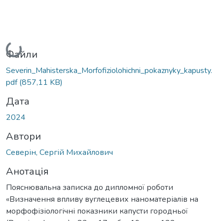
Вантажиться...
Файли
Severin_Mahisterska_Morfofiziolohichni_pokaznyky_kapusty.
pdf
(857,11 KB)
Дата
2024
Автори
Северін, Сергій Михайлович
Анотація
Пояснювальна записка до дипломної роботи
«Визначення впливу вуглецевих наноматеріалів на
морфофізіологічні показники капусти городньої