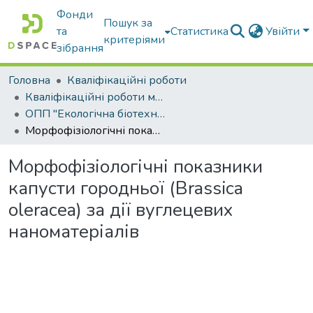
Фонди
Пошук за
та
Статистика
Увійти
критеріями
зібрання
Головна
Кваліфікаційні роботи
Кваліфікаційні роботи магістрів
ОПП "Екологічна біотехнологія та біоенергетика"
Морфофізіологічні показники капусти городньої (Brassica oleracea) за дії вуглецевих наноматеріалів
Морфофізіологічні показники
капусти городньої (Brassica
oleracea) за дії вуглецевих
наноматеріалів