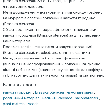
(Brassica oleracea)»: 83 с., 17 табл., 19 рис., 122
літературних джерела.
Мета дослідження - встановити вплив оксиду графену
на морфофізіологічні показники капусти городньої
(Brassica oleracea).
Об’єкт дослідження - морфофізіологічні показники
капусти городньої (Brassica oleracea) за дії вуглецевих
наноматеріалів
Предмет дослідження: пагони капусти городньої
(Brassica oleracea), морфофізіологічні показники.
Методи дослідження є біологічні, фізіологічні
(визначення морфофізіологічних показників), фізико-
хімічні та біохімічні (аналіз вмісту пігментів хлорофілу a
та b, каротиноїдів та активності каталази) та статистичні.
Ключові слова
капуста городня
,
Brassica oleracea
,
наноматеріали
,
рослинний матеріал
,
насіння
,
cabbage
,
nanomaterials
,
plant material
,
seeds