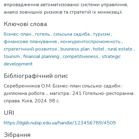
впровадження автоматизованої системи управління,
аналіз зовнішніх ризиків та стратегій їх мінімізації.
Ключові слова
бізнес-план
,
готель
,
сільська садиба
,
туризм
,
фінансове планування
,
конкурентоспроможність
,
стратегічний розвиток
,
business plan
,
hotel
,
rural estate
,
tourism
,
financial planning
,
competitiveness
,
strategic
development
Бібліографічний опис
Серебренніков О.М. Бізнес-план сільської садиби :
дипломна робота ... магістра : 241 Готельно-ресторанна
справа. Київ, 2024. 98 с.
URI
https://dglib.nubip.edu.ua/handle/123456789/4509
Зібрання