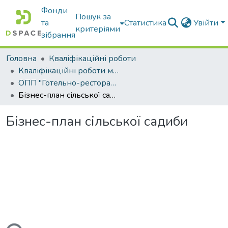
Фонди
Пошук за
та
Статистика
Увійти
критеріями
зібрання
Головна
Кваліфікаційні роботи
Кваліфікаційні роботи магістрів
ОПП "Готельно-ресторанний бізнес"
Бізнес-план сільської садиби
Бізнес-план сільської садиби
ься...