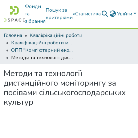
Фонди
Пошук за
та
Статистика
Увійти
критеріями
зібрання
Головна
Кваліфікаційні роботи
Кваліфікаційні роботи магістрів
ОПП "Комп'ютерний еколого-економічний моніторинг"
Методи та технології дистанційного моніторингу за посівами сільськогосподарських культур
Методи та технології
дистанційного моніторингу за
посівами сільськогосподарських
культур