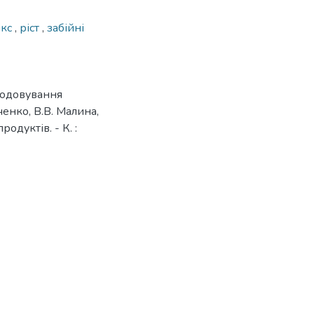
ікс
,
ріст
,
забійні
згодовування
енко, В.В. Малина,
одуктів. - К. :