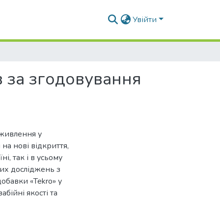
Увійти
ів за згодовування
 живлення у
на нові відкриття,
і, так і в усьому
них досліджень з
обавки «Tekro» у
абійні якості та