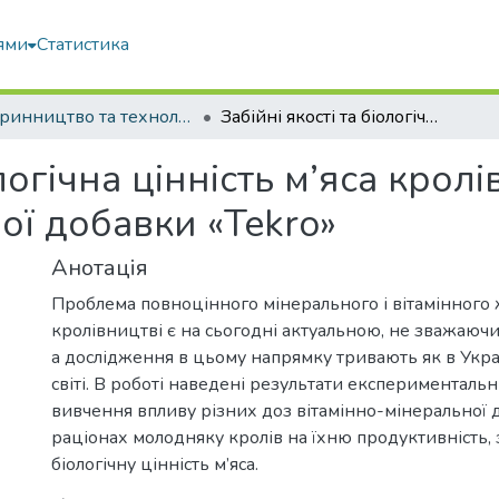
ями
Статистика
Тваринництво та технології харчових продуктів
Забійні якості та біологічна цінність м’яса кролів за згодовування вітамінно-мінеральної добавки «Tekro»
ологічна цінність м’яса крол
ої добавки «Tekro»
Анотація
Проблема повноцінного мінерального і вітамінного
кролівництві є на сьогодні актуальною, не зважаючи 
а дослідження в цьому напрямку тривають як в Україн
світі. В роботі наведені результати експерименталь
вивчення впливу різних доз вітамінно-мінеральної д
раціонах молодняку кролів на їхню продуктивність, з
біологічну цінність м’яса.