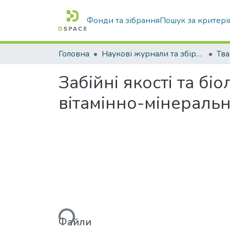
Фонди та зібрання
Пошук за критері
Головна
Наукові журнали та збірники видань
Забійні якості та бі
вітамінно-мінеральн
Вантажиться...
Файли