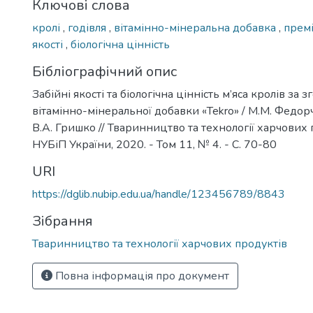
Ключові слова
кролі
,
годівля
,
вітамінно-мінеральна добавка
,
прем
якості
,
біологічна цінність
Бібліографічний опис
Забійні якості та біологічна цінність м’яса кролів за 
вітамінно-мінеральної добавки «Tekro» / М.М. Федорч
В.А. Гришко // Тваринництво та технології харчових пр
НУБіП України, 2020. - Том 11, № 4. - С. 70-80
URI
https://dglib.nubip.edu.ua/handle/123456789/8843
Зібрання
Тваринництво та технології харчових продуктів
Повна інформація про документ