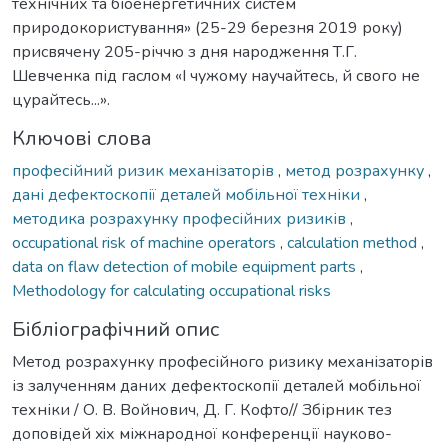
технічних та біоенергетичних систем
природокористування» (25-29 березня 2019 року)
присвячену 205-річчю з дня народження Т.Г.
Шевченка під гаслом «І чужому научайтесь, й свого не
цурайтесь...».
Ключові слова
професійний ризик механізаторів
,
метод розрахунку
,
дані дефектоскопії деталей мобільної техніки
,
методика розрахунку професійних ризиків
,
occupational risk of machine operators
,
calculation method
,
data on flaw detection of mobile equipment parts
,
Methodology for calculating occupational risks
Бібліографічний опис
Метод розрахунку професійного ризику механізаторів
із залученням даних дефектоскопії деталей мобільної
техніки / О. В. Войнович, Д. Г. Кофто// Збірник тез
доповідей xiх міжнародної конференції науково-