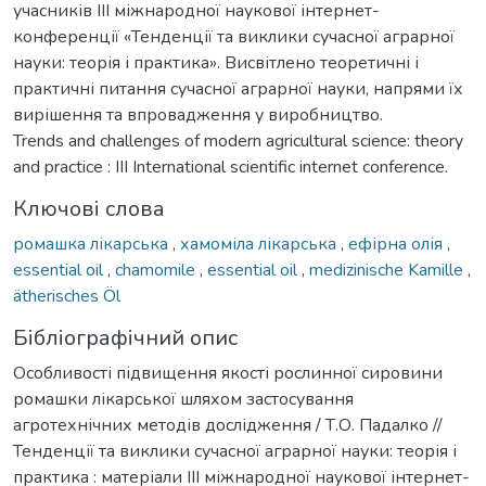
учасників IIІ міжнародної наукової інтернет-
конференції «Тенденції та виклики сучасної аграрної
науки: теорія і практика». Висвітлено теоретичні і
практичні питання сучасної аграрної науки, напрями їх
вирішення та впровадження у виробництво.
Trends and challenges of modern agricultural science: theory
and practice : III International scientific internet conference.
Ключові слова
ромашка лікарська
,
хамоміла лікарська
,
ефірна олія
,
essential oil
,
chamomile
,
essential oil
,
medizinische Kamille
,
ätherisches Öl
Бібліографічний опис
Особливості підвищення якості рослинної сировини
ромашки лікарської шляхом застосування
агротехнічних методів дослідження / Т.О. Падалко //
Тенденції та виклики сучасної аграрної науки: теорія і
практика : матеріали IIІ міжнародної наукової інтернет-