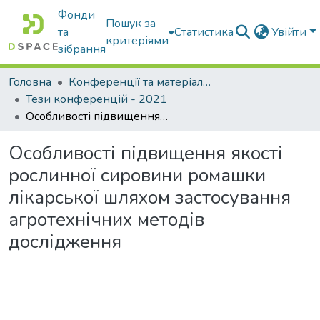
Фонди
Пошук за
та
Статистика
Увійти
критеріями
зібрання
Головна
Конференції та матеріали конференцій
Тези конференцій - 2021
Особливості підвищення якості рослинної сировини ромашки лікарської шляхом застосування агротехнічних методів дослідження
Особливості підвищення якості
рослинної сировини ромашки
лікарської шляхом застосування
агротехнічних методів
дослідження