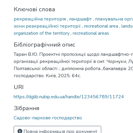
Ключові слова
рекреаційна територія
,
ландшафт
,
планувальна орга
зони реакреаційної території
,
recreational area
,
land
organization of the territory
,
recreational areas
Бібліографічний опис
Таран В.Ю. Проектні пропозиції щодо ландшафтно-
організації рекреаційної території в смт. Чорнухи, 
Полтавської області .: дипломна робота...бакалавра:
господарство. Київ, 2025. 64с.
URI
https://dglib.nubip.edu.ua/handle/123456789/11724
Зібрання
Садово-паркове господарство
Повна інформація про документ