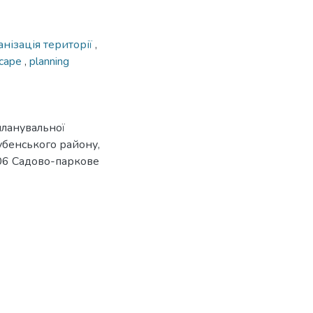
нізація території
,
scape
,
planning
планувальної
Лубенського району,
 206 Садово-паркове