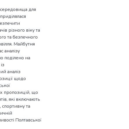
 середовища для
 приділялася
безпечити
ів різного віку та
ого та безпечного
звілля. Майбутня
с аналізу
ло поділено на
із
ий аналіз
позиції щодо
ської
их пропозицій, що
тів, які включають
, спортивну та
тичній
ивості Полтавської