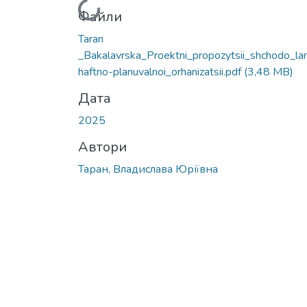
Вантажиться...
Файли
Taran
_Bakalavrska_Proektni_propozytsii_shchodo_la
haftno-planuvalnoi_orhanizatsii.pdf
(3,48 MB)
Дата
2025
Автори
Таран, Владислава Юріївна