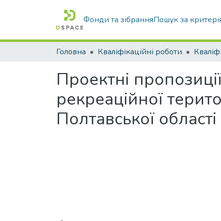
Фонди та зібрання
Пошук за критері
Головна
Кваліфікаційні роботи
Проектні пропозиці
рекреаційної терито
Полтавської області