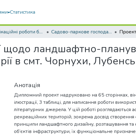
ями
Статистика
Кваліфікаційні роботи бакалаврів
Садово-паркове господарство
ї щодо ландшафтно-планува
рії в смт. Чорнухи, Лубенс
Анотація
Дипломний проект надруковано на 65 сторінках, він
ілюстрації, 3 таблиці, для написання роботи викорис
літературних джерела. У цій роботі розглядаються ас
рекреаційних територій, зокрема досвід створення 
принципи ландшафтного дизайну, розташування та 
об’єктів інфраструктури, їх функціональне призначе