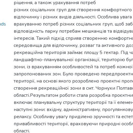
рішення, а також урахування потреб
різних соціальних груп для створення комфортного
відпочинку і різних видів діяльності. Особлива увага
nds
врахуванню потреб різних соціальних груп, щоб за
відповідність парку потребам мешканців та відвідувач
інтересів. Такий підхід сприяв створенню комфортн
середовища для відпочинку, розваг та активного до
рекреаційна територія займає площу 5 гектар. Під ча
ландшафтно-планувальної організації, територію бу
зони, із врахуванням особливостей та потреб кожної 
запропонованих зон. Було проведено передпроектн
території, на основі якого розроблено проектні про
створення рекреаційної зони в смт. Чорнухи Полтав
області.Результатом роботи стала розробка проєктн
включає планувальну структуру території та її елемен
наступні зони: вхідну, адміністративну, прогулянкову
релаксу. Особливу увагу приділено зручності та есте
привабливості території, враховуючи природні особл
області.