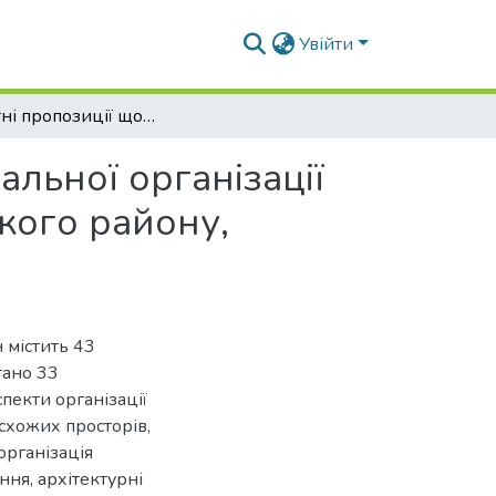
Увійти
Проектні пропозиції щодо ландшафтно-планувальної організації рекреаційної території в смт. Чорнухи, Лубенського району, Полтавської області
льної організації
ького району,
 містить 43
тано 33
пекти організації
схожих просторів,
організація
ння, архітектурні