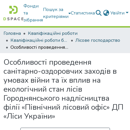
Фонди
Пошук за
та
Статистика
Увійти
критеріями
зібрання
Головна
Кваліфікаційні роботи
Кваліфікаційні роботи бакалаврів
Лісове господарство
Особливості проведення санітарно-оздоровчих заходів в умовах війни та їх вплив на екологічний стан лісів Городнянського надлісництва філії «Північний лісовий офіс» ДП «Ліси України»
Особливості проведення
санітарно-оздоровчих заходів в
умовах війни та їх вплив на
екологічний стан лісів
Городнянського надлісництва
філії «Північний лісовий офіс» ДП
«Ліси України»