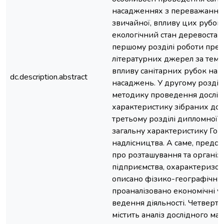
насадженнях з переважанням
звичайної, впливу цих рубок 
екологічний стан деревостан
першому розділі роботи пред
літературних джерел за тем
впливу санітарних рубок на е
dc.description.abstract
насаджень. У другому розділ
методику проведення дослід
характеристику зібраних дос
третьому розділі дипломної 
загальну характеристику Го
надлісництва. А саме, предс
про розташування та організ
підприємства, охарактеризов
описано фізико-географічні у
проаналізовано економічні ум
ведення діяльності. Четверти
містить аналіз дослідного ма