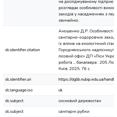
на досліджуваному підприємс
розглядає особливості викон
заходів у насадженнях з пер
звичайної.
Аношенко Д.Р. Особливості 
санітарно-оздоровчих заході
їх вплив на екологічний стан л
dc.identifier.citation
Городнянського надлісництва
лісовий офіс» ДП «Ліси Украї
робота ... бакалавра : 205 Ліс
Київ, 2025. 76 с.
dc.identifier.uri
https://dglib.nubip.edu.ua/ha
dc.language.iso
uk
dc.subject
сосновий деревостан
dc.subject
санітарні рубки