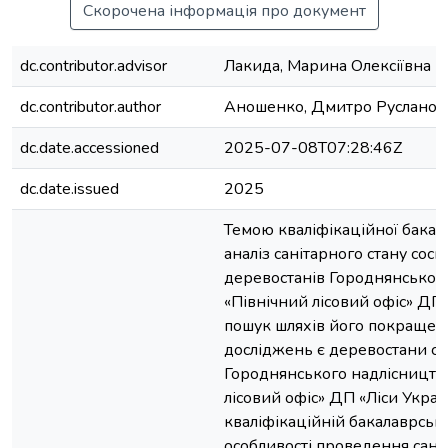
Скорочена інформація про документ
dc.contributor.advisor
Лакида, Марина Олексіївна
dc.contributor.author
Аношенко, Дмитро Русланов
dc.date.accessioned
2025-07-08T07:28:46Z
dc.date.issued
2025
Темою кваліфікаційної бакал
аналіз санітарного стану сос
деревостанів Городнянського
«Північний лісовий офіс» ДП 
пошук шляхів його покращенн
досліджень є деревостани со
Городнянського надлісництва
лісовий офіс» ДП «Ліси Україн
кваліфікаційній бакалаврські
особливості проведення сані