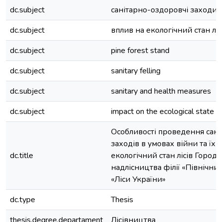
dc.subject
санітарно-оздоровчі заходи
dc.subject
вплив на екологічний стан ліс
dc.subject
pine forest stand
dc.subject
sanitary felling
dc.subject
sanitary and health measures
dc.subject
impact on the ecological state o
Особливості проведення сан
заходів в умовах війни та їх 
dc.title
екологічний стан лісів Город
надлісництва філії «Північни
«Ліси України»
dc.type
Thesis
thesis.degree.departament
Лісівництва