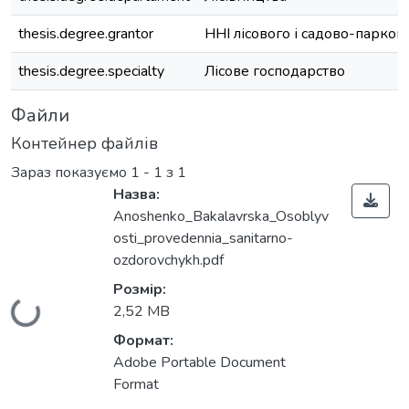
thesis.degree.grantor
ННІ лісового і садово-парков
thesis.degree.specialty
Лісове господарство
Файли
Контейнер файлів
Зараз показуємо
1 - 1 з 1
Назва:
Anoshenko_Bakalavrska_Osoblyv
osti_provedennia_sanitarno-
ozdorovchykh.pdf
Розмір:
Вантажиться...
2,52 MB
Формат:
Adobe Portable Document
Format