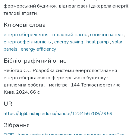
фермерський будинок, відновлювані джерела енергії,
теплові втрати.
Ключові слова
енергозбереження
,
тепловий насос
,
сонячні панелі
,
енергоефективність
,
energy saving
,
heat pump
,
solar
panels
,
energy efficiency
Бібліографічний опис
Чеботар С.С. Розробка системи енергопостачання
енергозберігаючого фермерського будинку :
дипломна робота … магістра : 144 Теплоенергетика.
Київ, 2024. 66 с.
URI
https://dglib.nubip.edu.ua/handle/123456789/7959
Зібрання
ОПП "Інженерія відновлювальних джерел енергії та