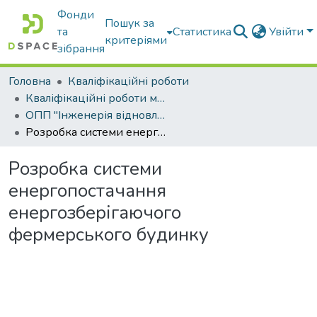
Фонди
Пошук за
та
Статистика
Увійти
критеріями
зібрання
Головна
Кваліфікаційні роботи
Кваліфікаційні роботи магістрів
ОПП "Інженерія відновлювальних джерел енергії та енергоменеджмент"
Розробка системи енергопостачання енергозберігаючого фермерського будинку
Розробка системи
енергопостачання
енергозберігаючого
фермерського будинку