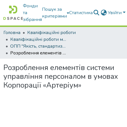
Фонди
Пошук за
та
Статистика
Увійти
критеріями
зібрання
Головна
Кваліфікаційні роботи
Кваліфікаційні роботи магістрів
ОПП "Якість, стандартизація та сертифікація"
Розроблення елементів системи управління персоналом в умовах Корпорації «Артеріум»
Розроблення елементів системи
управління персоналом в умовах
Корпорації «Артеріум»