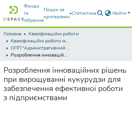
Фонди
Пошук за
та
Статистика
Увійти
критеріями
зібрання
Головна
Кваліфікаційні роботи
Кваліфікаційні роботи магістрів
ОПП "Адміністративний менеджмент"
Розроблення інноваційних рішень при вирощуванні кукурудзи для забезпечення ефективної роботи з підприємствами
Розроблення інноваційних рішень
при вирощуванні кукурудзи для
забезпечення ефективної роботи
з підприємствами