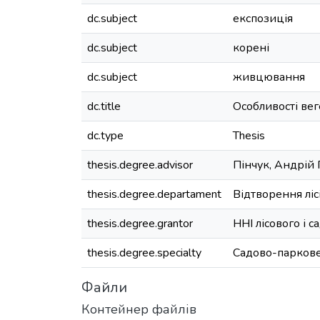
dc.subject
експозиція
dc.subject
корені
dc.subject
живцювання
dc.title
Особливості ве
dc.type
Thesis
thesis.degree.advisor
Пінчук, Андрій
thesis.degree.departament
Відтворення ліс
thesis.degree.grantor
ННІ лісового і 
thesis.degree.specialty
Садово-паркове
Файли
Контейнер файлів