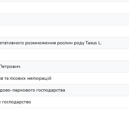
гетативного розмноження рослин роду Taxus L.
 Петрович
ів та лісових меліорацій
садово-паркового господарства
 господарство