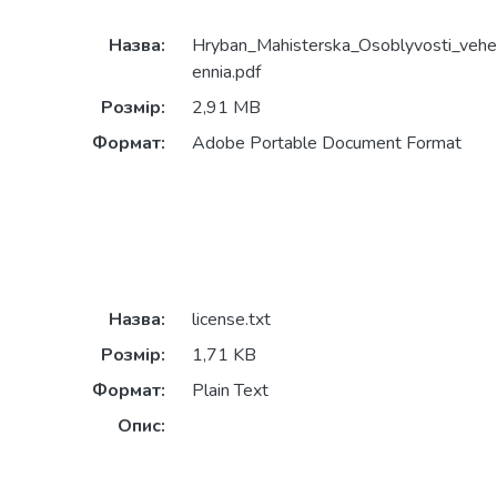
Назва:
Hryban_Mahisterska_Osoblyvosti_veh
ennia.pdf
Розмір:
2,91 MB
Формат:
Adobe Portable Document Format
Назва:
license.txt
Розмір:
1,71 KB
Формат:
Plain Text
Опис: