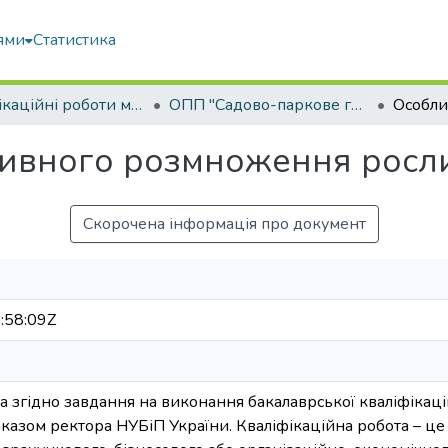
ями
Статистика
Кваліфікаційні роботи магістрів
ОПП "Садово-паркове господарство"
тивного розмноження росли
Скорочена інформація про документ
:58:09Z
 згідно завдання на виконання бакалаврської кваліфікаці
азом ректора НУБіП України. Кваліфікаційна робота – це 