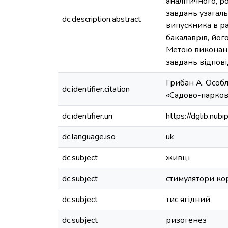
аналітичного, р
завдань узагал
dc.description.abstract
випускника в ра
бакалаврів, йог
Метою виконанн
завдань відпов
Грибан А. Особл
dc.identifier.citation
«Садово-паркове 
dc.identifier.uri
https://dglib.nu
dc.language.iso
uk
dc.subject
живці
dc.subject
стимулятори ко
dc.subject
тис ягідний
dc.subject
ризогенез