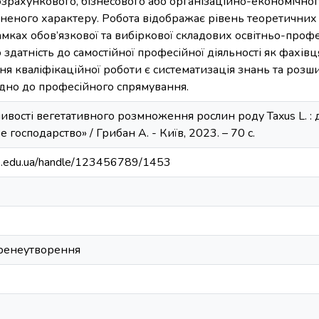
озрахункового, бізнесового або організаційно-економічног
ьненого характеру. Робота відображає рівень теоретичних
мках обов’язкової та вибіркової складових освітньо-проф
о здатність до самостійної професійної діяльності як фахів
я кваліфікаційної роботи є систематизація знань та роз
ідно до професійного спрямування.
ивості вегетативного розмноження рослин роду Taxus L. : ди
господарство» / Грибан А. - Київ, 2023. – 70 с.
bip.edu.ua/handle/123456789/1453
ренеутворення