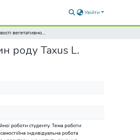
Увійти
Особливості вегетативного розмноження рослин роду Taxus L.
н роду Taxus L.
йної роботи студенту. Тема роботи
самостійна індивідуальна робота