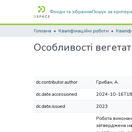
Фонди та зібрання
Пошук за критері
Головна
Кваліфікаційні роботи
Особливості вегета
dc.contributor.author
Грибан, А.
dc.date.accessioned
2024-10-16T18
dc.date.issued
2023
Робота виконана
затверджена нак