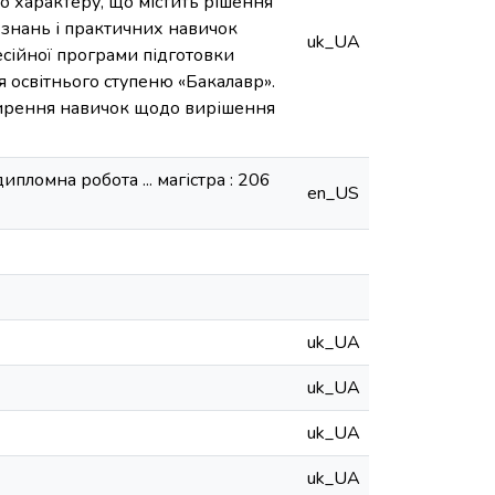
о характеру, що містить рішення
 знань і практичних навичок
uk_UA
есійної програми підготовки
ця освітнього ступеню «Бакалавр».
ширення навичок щодо вирішення
пломна робота ... магістра : 206
en_US
uk_UA
uk_UA
uk_UA
uk_UA