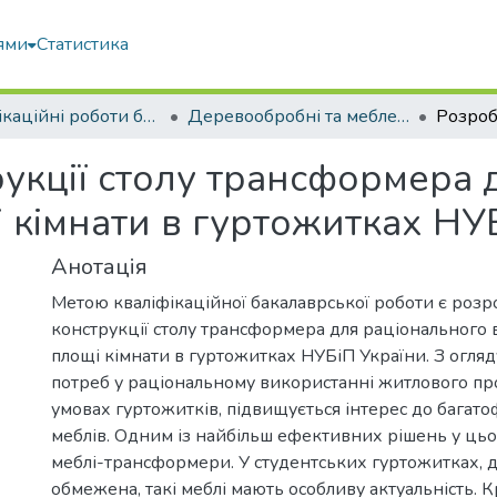
ями
Статистика
Кваліфікаційні роботи бакалаврів
Деревообробні та меблеві технології
укції столу трансформера 
 кімнати в гуртожитках НУ
Анотація
Метою кваліфікаційної бакалаврської роботи є роз
конструкції столу трансформера для раціонального
площі кімнати в гуртожитках НУБіП України. З огляд
потреб у раціональному використанні житлового про
умовах гуртожитків, підвищується інтерес до багат
меблів. Одним із найбільш ефективних рішень у цьо
меблі-трансформери. У студентських гуртожитках, 
обмежена, такі меблі мають особливу актуальність. Кр