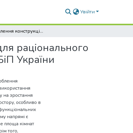
Увійти
Розроблення конструкції столу трансформера для раціонального використання площі кімнати в гуртожитках НУБіП України
для раціонального
БіП України
роблення
 використання
у на зростання
стору, особливо в
офункціональних
му напрямі є
де площа кімнат
ім того,