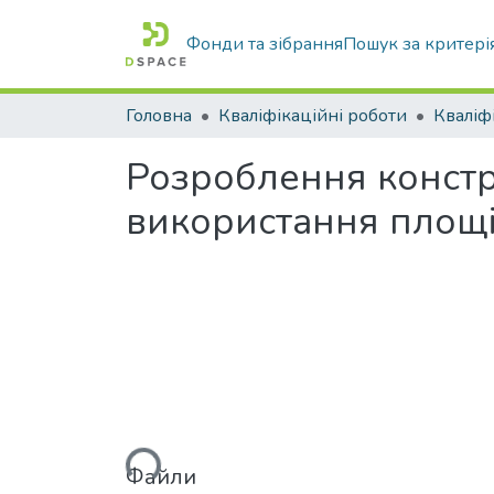
Фонди та зібрання
Пошук за критері
Головна
Кваліфікаційні роботи
Розроблення констр
використання площі
Вантажиться...
Файли