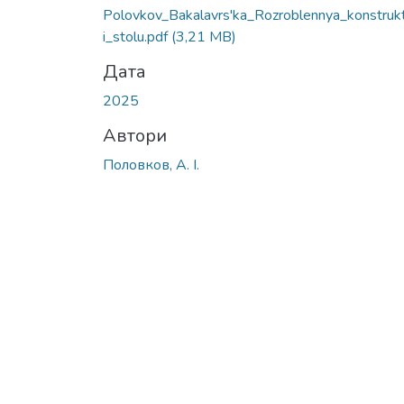
Polovkov_Bakalavrs'ka_Rozroblennya_konstrukt
i_stolu.pdf
(3,21 MB)
Дата
2025
Автори
Половков, А. І.