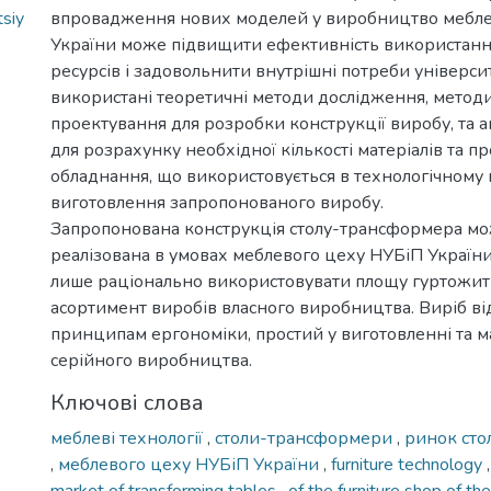
siy
впровадження нових моделей у виробництво мебле
України може підвищити ефективність використан
ресурсів і задовольнити внутрішні потреби університ
використані теоретичні методи дослідження, метод
проектування для розробки конструкції виробу, та а
для розрахунку необхідної кількості матеріалів та п
обладнання, що використовується в технологічному 
виготовлення запропонованого виробу.
Запропонована конструкція столу-трансформера мо
реалізована в умовах меблевого цеху НУБіП України
лише раціонально використовувати площу гуртожитк
асортимент виробів власного виробництва. Виріб ві
принципам ергономіки, простий у виготовленні та м
серійного виробництва.
Ключові слова
меблеві технології
,
столи-трансформери
,
ринок сто
,
меблевого цеху НУБіП України
,
furniture technology