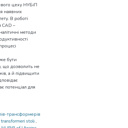
вого цеху НУБіП
ня наявних
ету. В роботі
и CAD –
налітичні методи
родуктивності
процесі
же бути
, що дозволить не
ів, а й підвищити
дповідає
ає потенціал для
лів-трансформерів
,
transformeri stoli
,