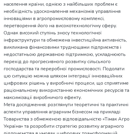
населення країни, однією з найбільших проблем є
необхідність удосконалення механізмів управління
інноваціями в агропромисловому комплексі,
перетворення його на високотехнологічну сферу.
Однак високий ступінь зносу технологічної
інфраструктури та обмежена інвестиційна активність,
викликана фінансовими труднощами підприємств і
недостатньою державною підтримкою, ускладнюють
перехід до прогресивного розвитку сільського
господарства та переробної промисловості. Подолати
цю ситуацію можна шляхом інтеграції інноваційних
цифрових рішень у виробничі процеси, що сприятиме
раціональному використанню економічних ресурсів та
максимізації виробничого ефекту.
Мета дослідження: розглянути теоретичні та практичні
аспекти управління аграрним бізнесом на прикладі
Товариства з обмеженою відповідальністю «Тімак Агро
Україна» та розробити стратегію розвитку аграрного
підприємства в умовах цифрових трансформацій.