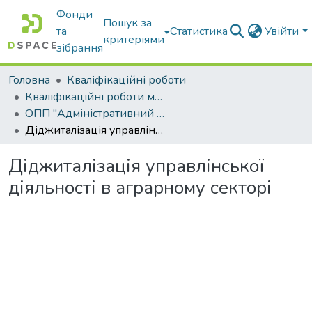
Фонди
Пошук за
та
Статистика
Увійти
критеріями
зібрання
Головна
Кваліфікаційні роботи
Кваліфікаційні роботи магістрів
ОПП "Адміністративний менеджмент"
Діджиталізація управлінської діяльності в аграрному секторі
Діджиталізація управлінської
діяльності в аграрному секторі
антажиться...