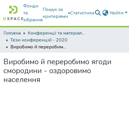
Фонди
Пошук за
та
Статистика
Увійти
критеріями
зібрання
Головна
Конференції та матеріали конференцій
Тези конференцій - 2020
Виробимо й переробимо ягоди смородини - оздоровимо населення
Виробимо й переробимо ягоди
смородини - оздоровимо
населення