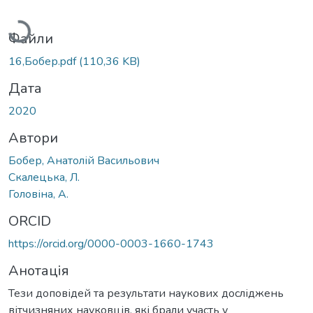
Вантажиться...
Файли
16,Бобер.pdf
(110,36 KB)
Дата
2020
Автори
Бобер, Анатолій Васильович
Скалецька, Л.
Головіна, А.
ORCID
https://orcid.org/0000-0003-1660-1743
Анотація
Тези доповідей та результати наукових досліджень
вітчизняних науковців, які брали участь у