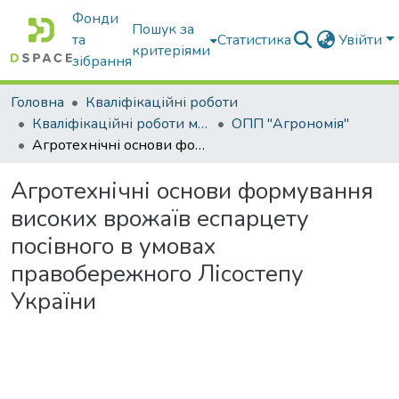
Фонди
Пошук за
та
Статистика
Увійти
критеріями
зібрання
Головна
Кваліфікаційні роботи
Кваліфікаційні роботи магістрів
ОПП "Агрономія"
Агротехнічні основи формування високих врожаїв еспарцету посівного в умовах правобережного Лісостепу України
Агротехнічні основи формування
високих врожаїв еспарцету
посівного в умовах
правобережного Лісостепу
України