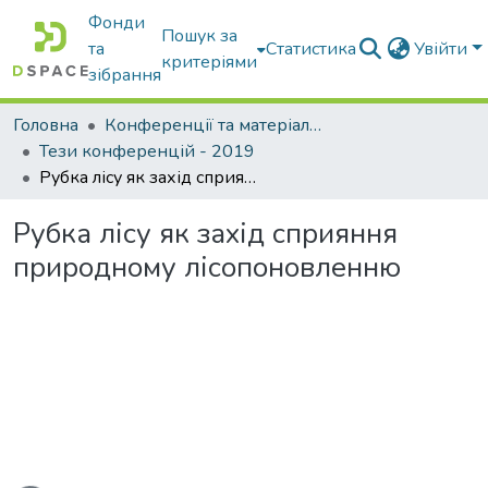
Фонди
Пошук за
та
Статистика
Увійти
критеріями
зібрання
Головна
Конференції та матеріали конференцій
Тези конференцій - 2019
Рубка лісу як захід сприяння природному лісопоновленню
Рубка лісу як захід сприяння
природному лісопоновленню
ться...