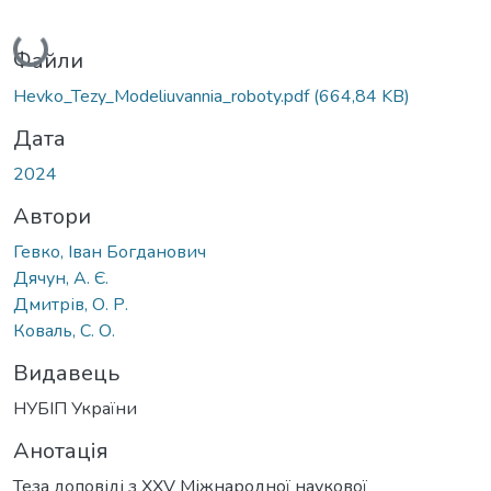
Вантажиться...
Файли
Hevko_Tezy_Modeliuvannia_roboty.pdf
(664,84 KB)
Дата
2024
Автори
Гевко, Іван Богданович
Дячун, А. Є.
Дмитрів, О. Р.
Коваль, С. О.
Видавець
НУБІП України
Анотація
Теза доповіді з XXV Міжнародної наукової