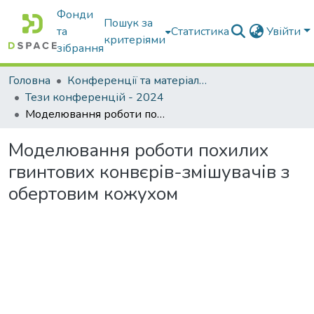
Фонди
Пошук за
та
Статистика
Увійти
критеріями
зібрання
Головна
Конференції та матеріали конференцій
Тези конференцій - 2024
Моделювання роботи похилих гвинтових конвєрів-змішувачів з обертовим кожухом
Моделювання роботи похилих
гвинтових конвєрів-змішувачів з
обертовим кожухом