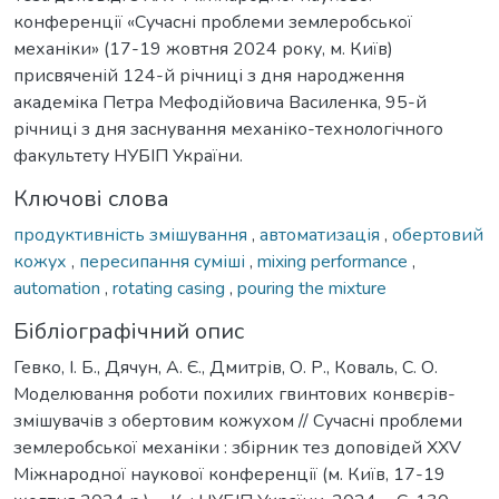
конференції «Сучасні проблеми землеробської
механіки» (17-19 жовтня 2024 року, м. Київ)
присвяченій 124-й річниці з дня народження
академіка Петра Мефодійовича Василенка, 95-й
річниці з дня заснування механіко-технологічного
факультету НУБІП України.
Ключові слова
продуктивність змішування
,
автоматизація
,
обертовий
кожух
,
пересипання суміші
,
mixing performance
,
automation
,
rotating casing
,
pouring the mixture
Бібліографічний опис
Гевко, І. Б., Дячун, А. Є., Дмитрів, О. Р., Коваль, С. О.
Моделювання роботи похилих гвинтових конвєрів-
змішувачів з обертовим кожухом // Сучасні проблеми
землеробської механіки : збірник тез доповідей XXV
Міжнародної наукової конференції (м. Київ, 17-19