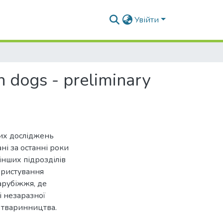
Увійти
in dogs - preliminary
вих досліджень
і за останні роки
нших підрозділів
ористування
арубіжжя, де
і незаразної
ії тваринництва.