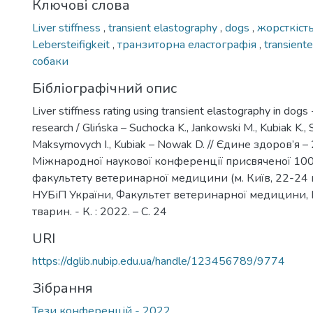
Ключові слова
Liver stiffness
,
transient elastography
,
dogs
,
жорсткіст
Lebersteifigkeit
,
транзиторна еластографія
,
transient
собаки
Бібліографічний опис
Liver stiffness rating using transient elastography in dogs 
research / Glińska – Suchocka K., Jankowski M., Kubiak K., S
Maksymovych I., Kubiak – Nowak D. // Єдине здоров’я –
Міжнародної наукової конференції присвяченої 10
факультету ветеринарної медицини (м. Київ, 22-24 в
НУБіП України, Факультет ветеринарної медицини, 
тварин. - К. : 2022. – С. 24
URI
https://dglib.nubip.edu.ua/handle/123456789/9774
Зібрання
Тези конференцій - 2022