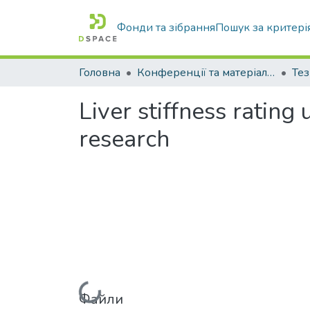
Фонди та зібрання
Пошук за критері
Головна
Конференції та матеріали конференцій
Тез
Liver stiffness rating
research
Файли