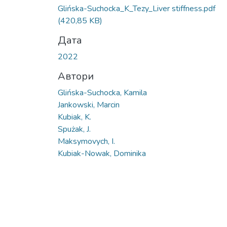
Вантажиться...
Glińska-Suchocka_K_Tezy_Liver stiffness.pdf
(420,85 KB)
Дата
2022
Автори
Glińska-Suchocka, Kamila
Jankowski, Marcin
Kubiak, K.
Spużak, J.
Maksymovych, I.
Kubiak-Nowak, Dominika