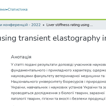
ями
Статистика
и конференцій - 2022
Liver stiffness rating using transient elastography in dogs - preliminary research
 using transient elastography 
Анотація
У статті подані результати доповіді учасників науко
фундаментального і прикладного характеру, одержан
науковцями факультету ветеринарної медицини та і
Національного університету біоресурсів і природок
України, навчальних і наукових установ України та з
проводяться дослідження з біології тварин, заразної 
патології тварин, гігієни та якості і безпеки продукц