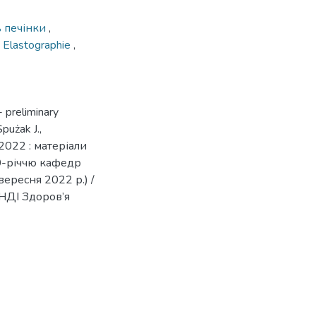
ь печінки
,
e Elastographie
,
- preliminary
pużak J.,
 2022 : матеріали
0-річчю кафедр
ересня 2022 р.) /
НДІ Здоров’я