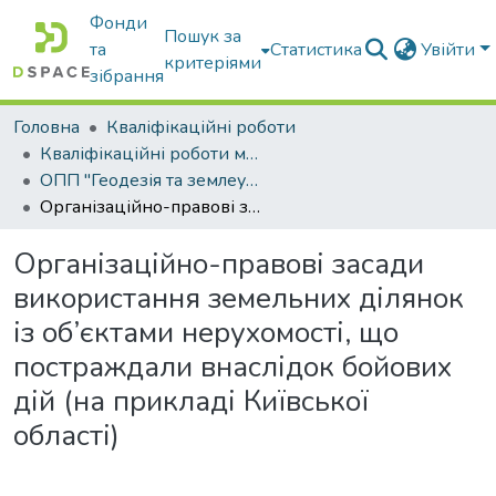
Фонди
Пошук за
та
Статистика
Увійти
критеріями
зібрання
Головна
Кваліфікаційні роботи
Кваліфікаційні роботи магістрів
ОПП "Геодезія та землеустрій"
Організаційно-правові засади використання земельних ділянок із об’єктами нерухомості, що постраждали внаслідок бойових дій (на прикладі Київської області)
Організаційно-правові засади
використання земельних ділянок
із об’єктами нерухомості, що
постраждали внаслідок бойових
дій (на прикладі Київської
області)