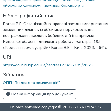
організаційно-правові засади
,
земельні ділянки
,
об’єкти нерухомості
,
наслідки бойових дій
Бібліографічний опис
Богаш В.Е. Організаційно-правові засади використання
земельних ділянок із об’єктами нерухомості, що
постраждали внаслідок бойових дій (на прикладі
Київської області) : дипломна робота ... магістра : 193
«Геодезія і землеустрій» / Богаш В.Е. - Київ, 2023. – 66 с.
URI
https://dglib.nubip.edu.ua/handle/123456789/2865
Зібрання
ОПП "Геодезія та землеустрій"
Повна інформація про документ
DSpace software
copyright © 2002-2026
LYRASIS