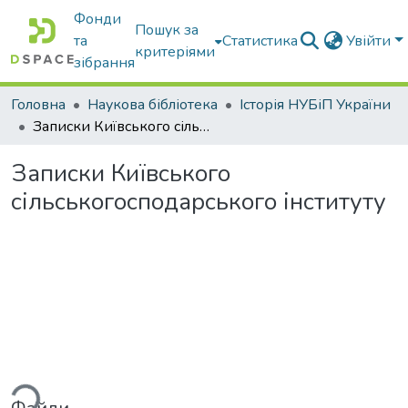
Фонди
Пошук за
та
Статистика
Увійти
критеріями
зібрання
Головна
Наукова бібліотека
Історія НУБіП України
Записки Київського сільськогосподарського інституту
Записки Київського
сільськогосподарського інституту
ься...