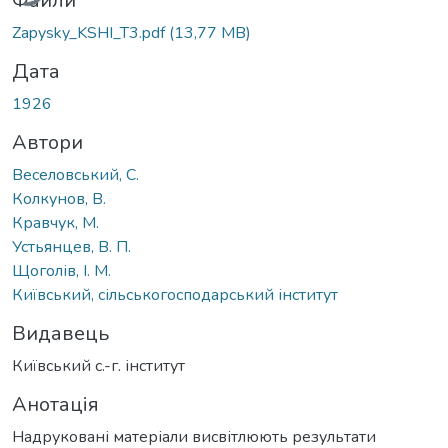
Файли
Zapysky_KSHI_T3.pdf
(13,77 MB)
Дата
1926
Автори
Веселовський, С.
Колкунов, В.
Кравчук, М.
Устьянцев, В. П.
Щоголів, І. М.
Київський, сільськогосподарський інститут
Видавець
Київський с.-г. інститут
Анотація
Надруковані матеріали висвітлюють результати