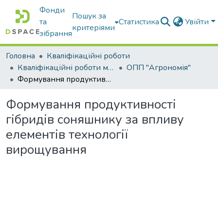
Фонди
Пошук за
та
Статистика
Увійти
критеріями
зібрання
Головна
Кваліфікаційні роботи
Кваліфікаційні роботи магістрів
ОПП "Агрономія"
Формування продуктивності гібридів соняшнику за впливу елементів технології вирощування
Формування продуктивності
гібридів соняшнику за впливу
елементів технології
вирощування