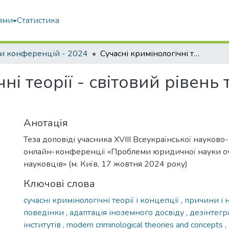
ями
Статистика
и конференцій - 2024
Сучасні кримінологічні теорії - світовий рівень та впровадження в Україні
чні теорії - світовий рівен
Анотація
Теза доповіді учасника XVIII Всеукраїнської науково
онлайн-конференції «Проблеми юридичної науки о
науковців» (м. Київ, 17 жовтня 2024 року)
Ключові слова
сучасні кримінологічні теорії і концепції
,
причини і 
поведінки
,
адаптація іноземного досвіду
,
дезінтегр
інститутів
,
modern criminological theories and concepts
,