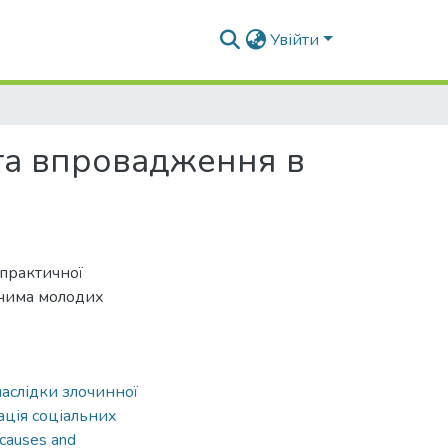
Увійти
ь та впровадження в
-практичної
чима молодих
наслідки злочинної
ація соціальних
causes and