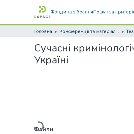
Фонди та зібрання
Пошук за критері
Головна
Конференції та матеріали конференцій
Тез
Сучасні кримінологі
Україні
Вантажиться...
Файли