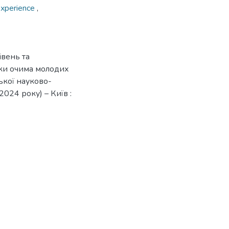
 experience
,
івень та
уки очима молодих
ької науково-
024 року) – Київ :