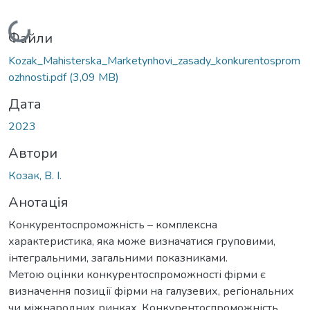
Вантажиться...
Файли
Kozak_Mahisterska_Marketynhovi_zasady_konkurentosprom
ozhnosti.pdf
(3,09 MB)
Дата
2023
Автори
Козак, В. І.
Анотація
Конкурентоспроможність – комплексна
характеристика, яка може визначатися груповими,
інтегральними, загальними показниками.
Метою оцінки конкурентоспроможності фірми є
визначення позиції фірми на галузевих, регіональних
чи міжнародних ринках. Конкурентоспроможність