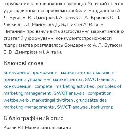
зарубіжних та вітчизняних науковців. Значний внесок
у дослідження цієї проблеми зробили: Бондаренко А.
Л., Бугас В. В., Дмитрієв І. А., Євчук Л. А., Красняк О. П.,
Леськів Г. З., Мангушев Д. В., Пихтін А. В. та ін.
Питанням про важливість застосування маркетингових
стратегій у формуванні конкурентоспроможності
підприємства розглядалось Бондаренко А. Л., Бугасом
В. В., Дмитрієвим І. А. та ін.
Ключові слова
конкурентоспроможніть
,
маркетингова діяльність
,
принципи управління маркетингом
,
SWOT-аналіз
,
конкуренція
,
compete
,
marketing activities
,
principles of
marketing management
,
SWOT analysis
,
competition
,
wettbewerb
,
marketingaktivitäten
,
grundsätze des
marketing-managements
,
SWOT-analyse
,
konkurrenz
Бібліографічний опис
Козак В.І. Маркетингові засади