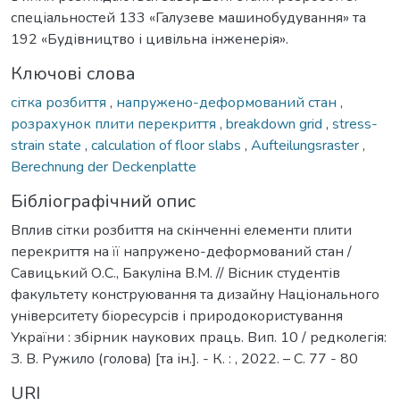
спеціальностей 133 «Галузеве машинобудування» та
192 «Будівництво і цивільна інженерія».
Ключові слова
сітка розбиття
,
напружено-деформований стан
,
розрахунок плити перекриття
,
breakdown grid
,
stress-
strain state
,
calculation of floor slabs
,
Aufteilungsraster
,
Berechnung der Deckenplatte
Бібліографічний опис
Вплив сітки розбиття на скінченні елементи плити
перекриття на її напружено-деформований стан /
Савицький О.С., Бакуліна В.М. // Вісник студентів
факультету конструювання та дизайну Національного
університету біоресурсів і природокористування
України : збірник наукових праць. Вип. 10 / редколегія:
З. В. Ружило (голова) [та ін.]. - К. : , 2022. – С. 77 - 80
URI