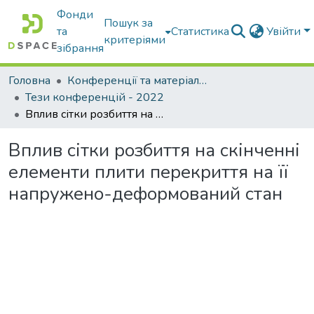
Фонди
Пошук за
та
Статистика
Увійти
критеріями
зібрання
Головна
Конференції та матеріали конференцій
Тези конференцій - 2022
Вплив сітки розбиття на скінченні елементи плити перекриття на її напружено-деформований стан
Вплив сітки розбиття на скінченні
елементи плити перекриття на її
напружено-деформований стан