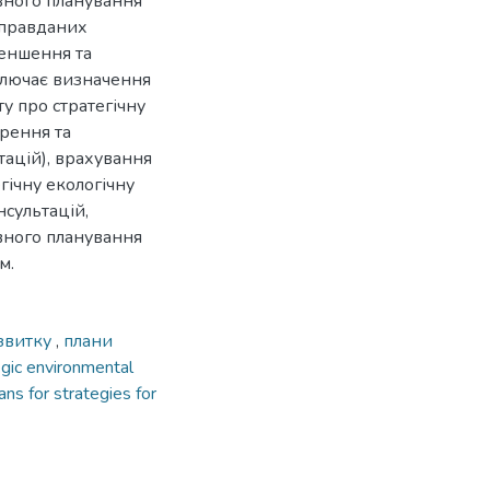
вного планування
виправданих
меншення та
ключає визначення
ту про стратегічну
рення та
тацій), врахування
гічну екологічну
нсультацій,
ного планування
м.
озвитку
,
плани
egic environmental
ans for strategies for