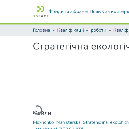
Фонди та зібрання
Пошук за критері
Головна
Кваліфікаційні роботи
Стратегічна екологі
Вантажиться...
Файли
Mokhonko_Mahisterska_Stratehichna_ekolohich