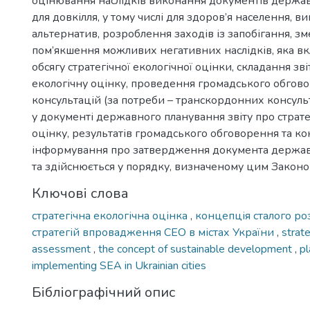
оцінювання наслідків виконання документів держа
для довкілля, у тому числі для здоров’я населення, 
альтернатив, розроблення заходів із запобігання, з
пом’якшення можливих негативних наслідків, яка в
обсягу стратегічної екологічної оцінки, складання зві
екологічну оцінку, проведення громадського обгово
консультацій (за потреби – транскордонних консуль
у документі державного планування звіту про страте
оцінку, результатів громадського обговорення та ко
інформування про затвердження документа держав
та здійснюється у порядку, визначеному цим Законо
Ключові слова
стратегічна екологічна оцінка
,
концепція сталого р
стратегій впровадження СЕО в містах України
,
strat
assessment
,
the concept of sustainable development
,
pl
implementing SEA in Ukrainian cities
Бібліографічний опис