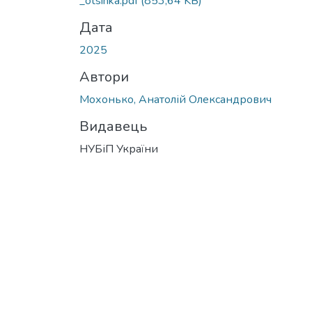
_otsinka.pdf
(853,64 KB)
Дата
2025
Автори
Мохонько, Анатолій Олександрович
Видавець
НУБіП України