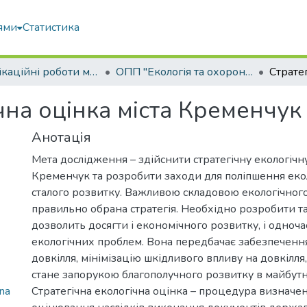
ями
Статистика
Кваліфікаційні роботи магістрів
ОПП "Екологія та охорона навколишнього середовища"
чна оцінка міста Кременчук
Анотація
Мета дослідження – здійснити стратегічну екологічну
Кременчук та розробити заходи для поліпшення екол
сталого розвитку. Важливою складовою екологічного
правильно обрана стратегія. Необхідно розробити та
дозволить досягти і економічного розвитку, і одноч
екологічних проблем. Вона передбачає забезпеченн
довкілля, мінімізацію шкідливого впливу на довкілля
стане запорукою благополучного розвитку в майбут
na
Стратегічна екологічна оцінка – процедура визначен