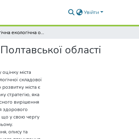
Увійти
Стратегічна екологічна оцінка міста Кременчук Полтавської області
 Полтавської області
 оцінку міста
огічної складової
 розвитку міста є
ку стратегію, яка
асного вирішення
я здорового
, що у свою чергу
ньому.
ня, опису та