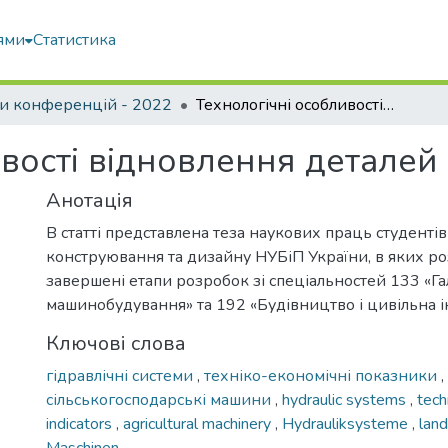
ями
Статистика
и конференцій - 2022
Технологічні особливості відновлення деталей гідравлічних систем
вості відновлення деталей 
Анотація
В статті представлена теза наукових праць студенті
конструювання та дизайну НУБіП України, в яких р
завершені етапи розробок зі спеціальностей 133 «Г
машинобудування» та 192 «Будівництво і цивільна і
Ключові слова
гідравлічні системи
,
техніко-економічні показники
,
сільськогосподарські машини
,
hydraulic systems
,
tech
indicators
,
agricultural machinery
,
Hydrauliksysteme
,
land