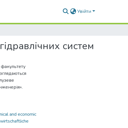
Увійти
гідравлічних систем
в факультету
озглядаються
алузеве
нженерія».
nical and economic
wirtschaftliche