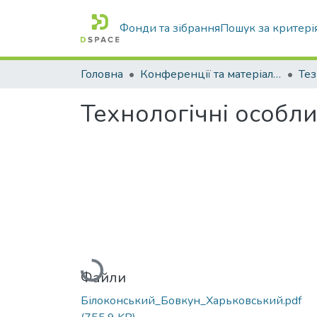
Фонди та зібрання
Пошук за критері
Головна
Конференції та матеріали конференцій
Тез
Технологічні особли
Вантажиться...
Файли
Білоконський_Бовкун_Харьковський.pdf