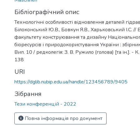
Maschinen
Бібліографічний опис
Технологічні особливості відновлення деталей гідрав
Білоконський Ю.В., Бовкун Я.В., Харьковський І.С. // 
факультету конструювання та дизайну Національног
біоресурсів і природокористування України : збірни
Вип. 10 / редколегія: З. В. Ружило (голова) [та ін.]. - К. 
138
URI
https://dglib.nubip.edu.ua/handle/123456789/9405
Зібрання
Тези конференцій - 2022
Повна інформація про документ