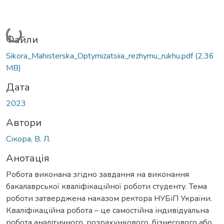
Вантажиться...
Файли
Sikora_Mahisterska_Optymizatsiia_rezhymu_rukhu.pdf
(2,36
MB)
Дата
2023
Автори
Сікора, В. Л.
Анотація
Робота виконана згідно завдання на виконання
бакалаврської кваліфікаційної роботи студенту. Тема
роботи затверджена наказом ректора НУБіП України.
Кваліфікаційна робота – це самостійна індивідуальна
робота аналітичного, розрахункового, бізнесового або