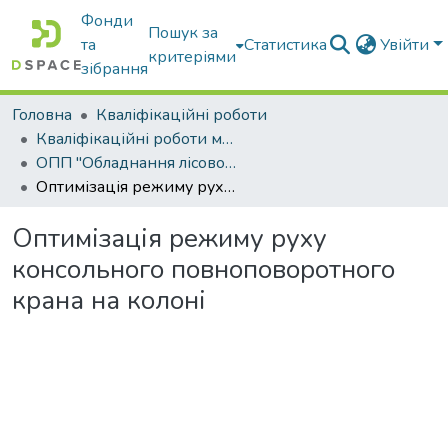
Фонди
Пошук за
та
Статистика
Увійти
критеріями
зібрання
Головна
Кваліфікаційні роботи
Кваліфікаційні роботи магістрів
ОПП "Обладнання лісового комплексу"
Оптимізація режиму руху консольного повноповоротного крана на колоні
Оптимізація режиму руху
консольного повноповоротного
крана на колоні