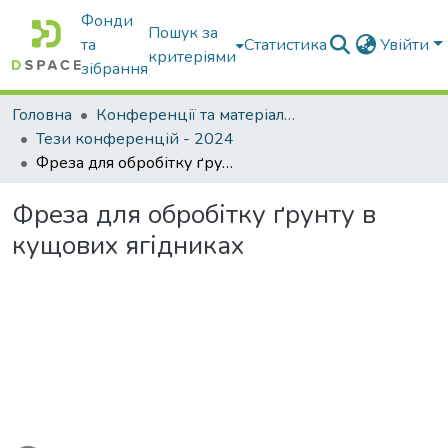
Фонди
Пошук за
та
Статистика
Увійти
критеріями
зібрання
Головна
Конференції та матеріали конференцій
Тези конференцій - 2024
Фреза для обробітку ґрунту в кущових ягідниках
Фреза для обробітку ґрунту в
кущових ягідниках
ажиться...