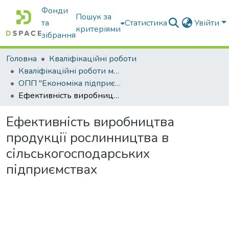
Фонди
Пошук за
та
Статистика
Увійти
критеріями
зібрання
Головна
Кваліфікаційні роботи
Кваліфікаційні роботи магістрів
ОПП "Економіка підприємства"
Ефективність виробництва продукції рослинництва в сільськогосподарських підприємствах
Ефективність виробництва
продукції рослинництва в
сільськогосподарських
підприємствах