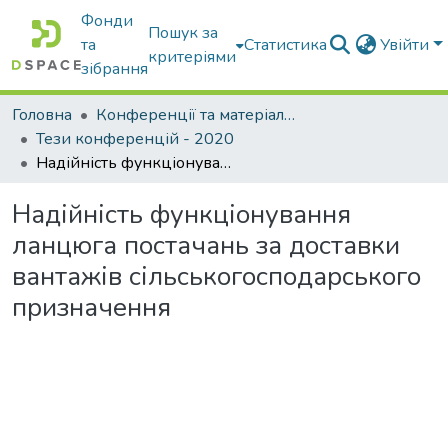
Фонди
Пошук за
та
Статистика
Увійти
критеріями
зібрання
Головна
Конференції та матеріали конференцій
Тези конференцій - 2020
Надійність функціонування ланцюга постачань за доставки вантажів сільськогосподарського призначення
Надійність функціонування
ланцюга постачань за доставки
вантажів сільськогосподарського
призначення