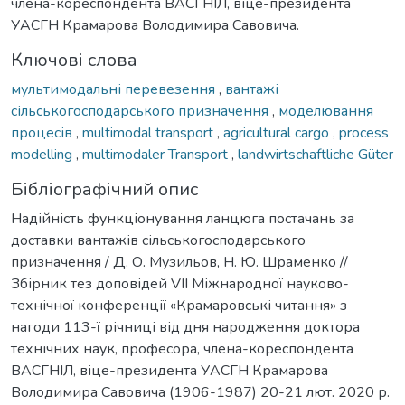
члена-кореспондента ВАСГНІЛ, віце-президента
УАСГН Крамарова Володимира Савовича.
Ключові слова
мультимодальні перевезення
,
вантажі
сільськогосподарського призначення
,
моделювання
процесів
,
multimodal transport
,
agricultural cargo
,
process
modelling
,
multimodaler Transport
,
landwirtschaftliche Güter
Бібліографічний опис
Надійність функціонування ланцюга постачань за
доставки вантажів сільськогосподарського
призначення / Д. О. Музильов, Н. Ю. Шраменко //
Збірник тез доповідей VIІ Міжнародної науково-
технічної конференції «Крамаровські читання» з
нагоди 113-ї річниці від дня народження доктора
технічних наук, професора, члена-кореспондента
ВАСГНІЛ, віце-президента УАСГН Крамарова
Володимира Савовича (1906-1987) 20-21 лют. 2020 р.