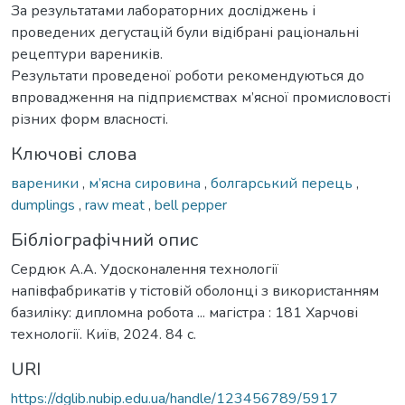
За результатами лабораторних досліджень і
проведених дегустацій були відібрані раціональні
рецептури вареників.
Результати проведеної роботи рекомендуються до
впровадження на підприємствах м’ясної промисловості
різних форм власності.
Ключові слова
вареники
,
м’ясна сировина
,
болгарський перець
,
dumplings
,
raw meat
,
bell pepper
Бібліографічний опис
Сердюк А.А. Удосконалення технології
напівфабрикатів у тістовій оболонці з використанням
базиліку: дипломна робота ... магістра : 181 Харчові
технології. Київ, 2024. 84 с.
URI
https://dglib.nubip.edu.ua/handle/123456789/5917