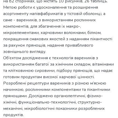
на 82 сторінках, що містять 10 рисунків, 26 таблиць.
Метою роботи є удосконалення та розширення
асортименту напівфабрикатів у тістовій оболонці, а
саме - вареників, з використанням рослинних
компонентів, для збагачення їх макро-,
мікроелементами, харчовими волокнами, білком,
покращення смакових якостей з наданням пікантності
за рахунок прянощів, надання привабливого
зовнішнього вигляду.
Об’єктом дослідження є технологія вареників з
використанням багатої за хімічним складом, вітамінами
та клітковиною сировини, підбору прянощів, що надає
готовим продуктам високої харчової цінності.
Розроблені рецептури вареників з різною м’ясною
начинкою, рослинними компонентами та пікантними
прянощами. Досліджено органолептичні, фізико-
хімічні, функціонально-технологічні, структурно-
механічні, мікробіологічні показники розроблених
продуктів.