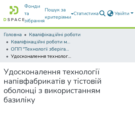
Фонди
Пошук за
та
Статистика
Увійти
критеріями
зібрання
Головна
Кваліфікаційні роботи
Кваліфікаційні роботи магістрів
ОПП "Технології зберігання, консервування та переробки м’яса"
Удосконалення технології напівфабрикатів у тістовій оболонці з використанням базиліку
Удосконалення технології
напівфабрикатів у тістовій
оболонці з використанням
базиліку