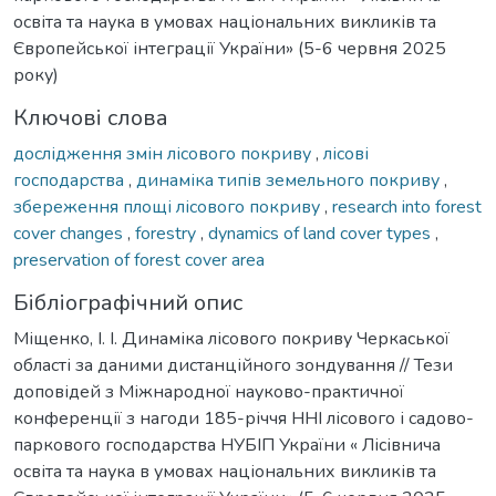
освіта та наука в умовах національних викликів та
Європейської інтеграції України» (5-6 червня 2025
року)
Ключові слова
дослідження змін лісового покриву
,
лісові
господарства
,
динаміка типів земельного покриву
,
збереження площі лісового покриву
,
research into forest
cover changes
,
forestry
,
dynamics of land cover types
,
preservation of forest cover area
Бібліографічний опис
Міщенко, І. І. Динаміка лісового покриву Черкаської
області за даними дистанційного зондування // Тези
доповідей з Міжнародної науково-практичної
конференції з нагоди 185-річчя ННІ лісового і садово-
паркового господарства НУБІП України « Лісівнича
освіта та наука в умовах національних викликів та