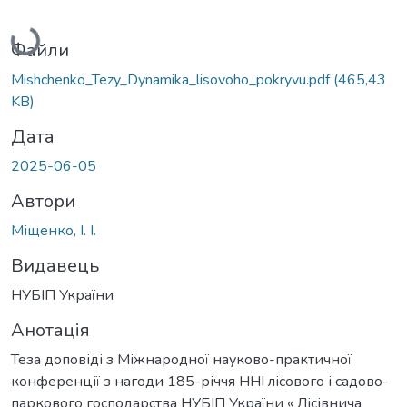
Вантажиться...
Файли
Mishchenko_Tezy_Dynamika_lisovoho_pokryvu.pdf
(465,43
KB)
Дата
2025-06-05
Автори
Міщенко, І. І.
Видавець
НУБІП України
Анотація
Теза доповіді з Міжнародної науково-практичної
конференції з нагоди 185-річчя ННІ лісового і садово-
паркового господарства НУБІП України « Лісівнича