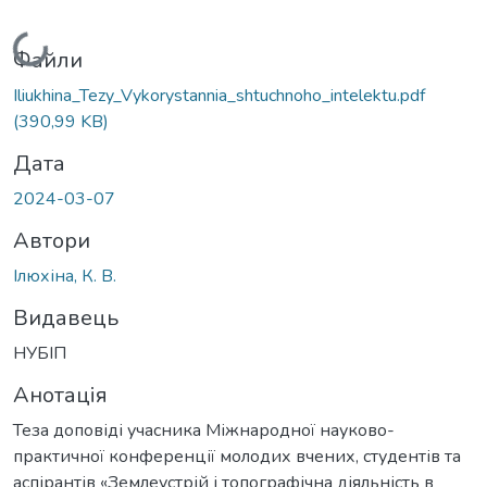
Вантажиться...
Файли
Iliukhina_Tezy_Vykorystannia_shtuchnoho_intelektu.pdf
(390,99 KB)
Дата
2024-03-07
Автори
Ілюхіна, К. В.
Видавець
НУБІП
Анотація
Теза доповіді учасника Міжнародної науково-
практичної конференції молодих вчених, студентів та
аспірантів «Землеустрій і топографічна діяльність в