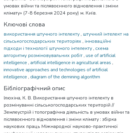
умовах війни та післявоєнного відновлення і зміни
клімату» (7-8 березня 2024 року) м. Київ.
Ключові слова
використання штучного інтелекту
,
штучний інтелект на
сільськогосподарських територіях
,
інноваційні
підходи і технології штучного інтелекту
,
схема
алгоритму розміновувальних робіт
,
use of artificial
intelligence
,
artificial intelligence in agricultural areas
,
innovative approaches and technologies of artificial
intelligence
,
diagram of the demining algorithm
Бібліографічний опис
Ілюхіна, К. В. Використання штучного інтелекту в
розмінуванні сільськогосподарських територій //
Землеустрій і топографічна діяльність в умовах війни та
післявоєнного відновлення і зміни клімату : збірка
наукових праць Міжнародної науково-практичної