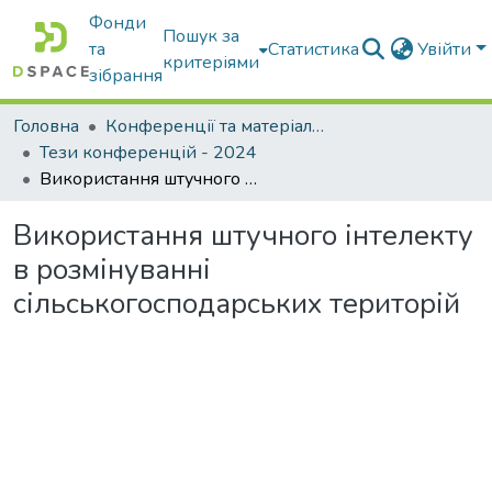
Фонди
Пошук за
та
Статистика
Увійти
критеріями
зібрання
Головна
Конференції та матеріали конференцій
Тези конференцій - 2024
Використання штучного інтелекту в розмінуванні сільськогосподарських територій
Використання штучного інтелекту
в розмінуванні
сільськогосподарських територій